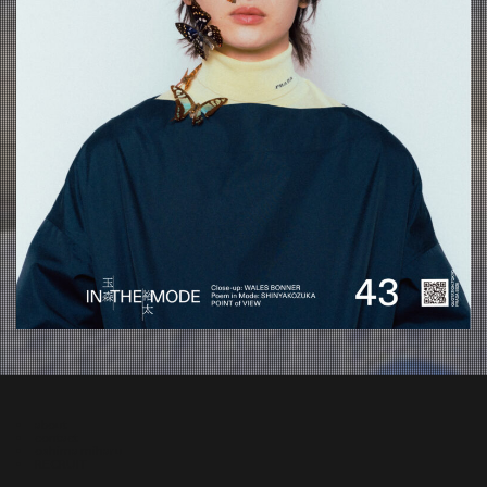
about
contact
oshima miharu
RECRUIT