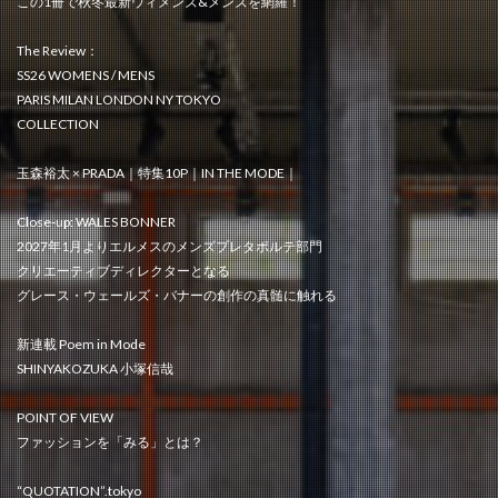
この1冊で秋冬最新ウィメンズ&メンズを網羅！
The Review：
SS26 WOMENS / MENS
PARIS MILAN LONDON NY TOKYO
COLLECTION
玉森裕太 × PRADA｜特集10P｜IN THE MODE｜
Close-up: WALES BONNER
2027年1月よりエルメスのメンズプレタポルテ部門
クリエーティブディレクターとなる
グレース・ウェールズ・バナーの創作の真髄に触れる
新連載 Poem in Mode
SHINYAKOZUKA 小塚信哉
POINT OF VIEW
ファッションを「みる」とは？
“QUOTATION”.tokyo