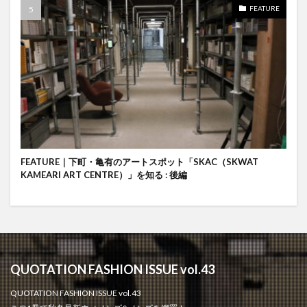
FEATURE
FEATURE｜下町・亀有のアートスポット「SKAC（SKWAT
KAMEARI ART CENTRE）」を知る : 後編
QUOTATION FASHION ISSUE vol.43
QUOTATION FASHION ISSUE vol.43