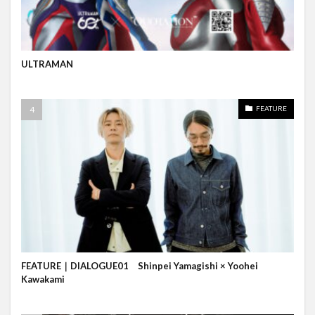
ULTRAMAN
FEATURE
FEATURE｜DIALOGUE01 Shinpei Yamagishi × Yoohei
Kawakami