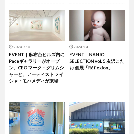
2024.9.10
2024.9.4
EVENT｜麻布台ヒルズ内に
EVENT｜NANJO
Paceギャラリーがオープ
SELECTION vol. 5 友沢こた
ン。CEO マーク・グリムシ
お 個展「Réflexion」
ャーと、アーティスト メイ
シャ・モハメディが来場