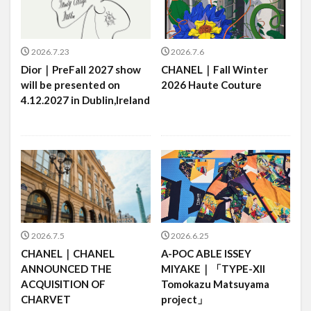
2026.7.23
2026.7.6
Dior｜PreFall 2027 show
CHANEL｜Fall Winter
will be presented on
2026 Haute Couture
4.12.2027 in Dublin,Ireland
2026.7.5
2026.6.25
CHANEL｜CHANEL
A-POC ABLE ISSEY
ANNOUNCED THE
MIYAKE｜「TYPE-XII
ACQUISITION OF
Tomokazu Matsuyama
CHARVET
project」