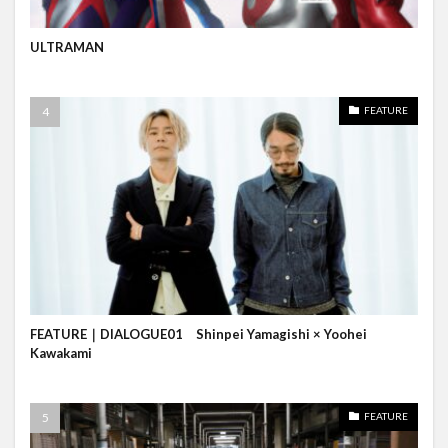
ULTRAMAN
FEATURE
FEATURE｜DIALOGUE01 Shinpei Yamagishi × Yoohei
Kawakami
FEATURE