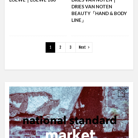
DRIES VAN NOTEN
BEAUTY「HAND & BODY
LINE」
1
2
3
Next