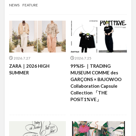
NEWS
FEATURE
2026.7.27
2026.7.25
ZARA｜2026 HIGH
99%IS-｜TRADING
SUMMER
MUSEUM COMME des
GARÇONS × BAJOWOO
Collaboration Capsule
Collection 「THE
POSiT1%VE」