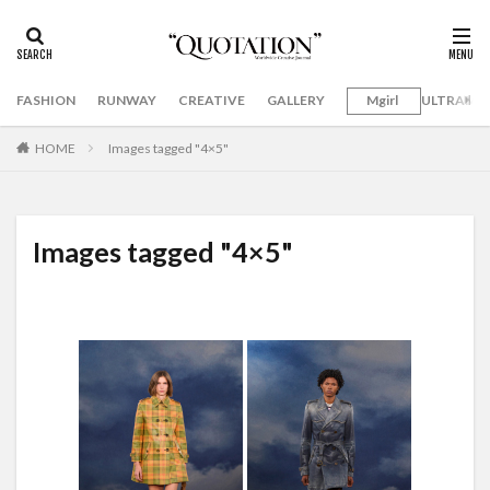
FASHION
RUNWAY
CREATIVE
GALLERY
Mgirl
ULTRAMA
HOME
Images tagged "4×5"
Images tagged "4×5"