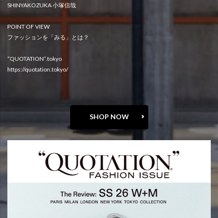
SHINYAKOZUKA 小塚信哉
POINT OF VIEW
ファッションを「みる」とは？
“QUOTATION”.tokyo
https://quotation.tokyo/
SHOP NOW