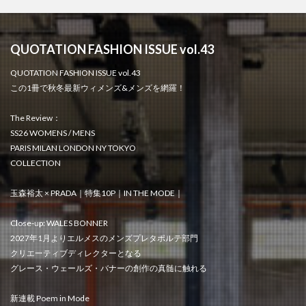
QUOTATION FASHION ISSUE vol.43
QUOTATION FASHION ISSUE vol.43
この1冊で秋冬最新ウィメンズ&メンズを網羅！
The Review：
SS26 WOMENS / MENS
PARIS MILAN LONDON NY TOKYO
COLLECTION
玉森裕太 × PRADA｜特集10P｜IN THE MODE｜
Close-up: WALES BONNER
2027年1月よりエルメスのメンズプレタポルテ部門
クリエーティブディレクターとなる
グレース・ウェールズ・バナーの創作の真髄に触れる
新連載 Poem in Mode