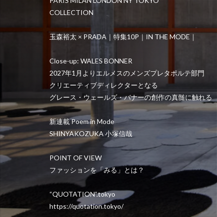
PARIS MILAN LONDON NY TOKYO
COLLECTION
玉森裕太 × PRADA｜特集10P｜IN THE MODE｜
Close-up: WALES BONNER
2027年1月よりエルメスのメンズプレタポルテ部門
クリエーティブディレクターとなる
グレース・ウェールズ・バナーの創作の真髄に触れる
新連載 Poem in Mode
SHINYAKOZUKA 小塚信哉
POINT OF VIEW
ファッションを「みる」とは？
“QUOTATION”.tokyo
https://quotation.tokyo/