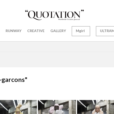
RUNWAY
CREATIVE
GALLERY
Mgirl
ULTRA
-garcons"