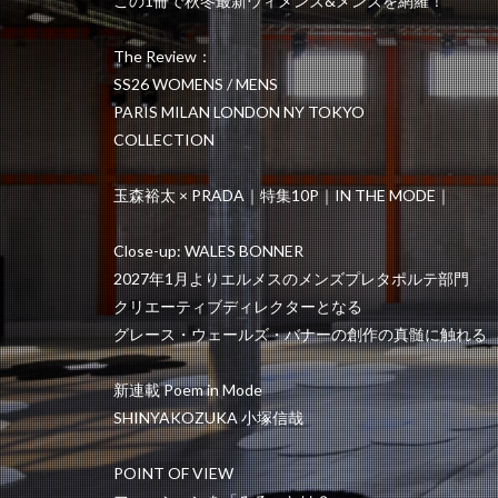
この1冊で秋冬最新ウィメンズ&メンズを網羅！
The Review：
SS26 WOMENS / MENS
PARIS MILAN LONDON NY TOKYO
COLLECTION
玉森裕太 × PRADA｜特集10P｜IN THE MODE｜
Close-up: WALES BONNER
2027年1月よりエルメスのメンズプレタポルテ部門
クリエーティブディレクターとなる
グレース・ウェールズ・バナーの創作の真髄に触れる
新連載 Poem in Mode
SHINYAKOZUKA 小塚信哉
POINT OF VIEW