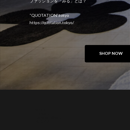
ファッションを「みる」とは？
“QUOTATION”.tokyo
https://quotation.tokyo/
SHOP NOW
about
contact
oshima miharu
RECRUIT