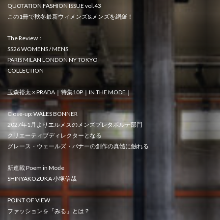
QUOTATION FASHION ISSUE vol.43
この1冊で秋冬最新ウィメンズ&メンズを網羅！
The Review：
SS26 WOMENS / MENS
PARIS MILAN LONDON NY TOKYO
COLLECTION
玉森裕太 × PRADA｜特集10P｜IN THE MODE｜
Close-up: WALES BONNER
2027年1月よりエルメスのメンズプレタポルテ部門
クリエーティブディレクターとなる
グレース・ウェールズ・バナーの創作の真髄に触れる
新連載 Poem in Mode
SHINYAKOZUKA 小塚信哉
POINT OF VIEW
ファッションを「みる」とは？