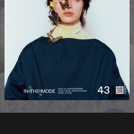
about
contact
oshima miharu