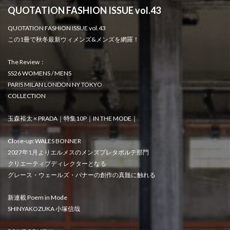
QUOTATION FASHION ISSUE vol.43
QUOTATION FASHION ISSUE vol.43
この1冊で秋冬最新ウィメンズ&メンズを網羅！
The Review：
SS26 WOMENS / MENS
PARIS MILAN LONDON NY TOKYO
COLLECTION
玉森裕太 × PRADA｜特集10P｜IN THE MODE｜
Close-up: WALES BONNER
2027年1月よりエルメスのメンズプレタポルテ部門
クリエーティブディレクターとなる
グレース・ウェールズ・バナーの創作の真髄に触れる
新連載 Poem in Mode
SHINYAKOZUKA 小塚信哉