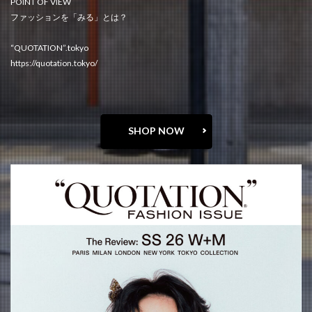
POINT OF VIEW
ファッションを「みる」とは？
“QUOTATION”.tokyo
https://quotation.tokyo/
SHOP NOW