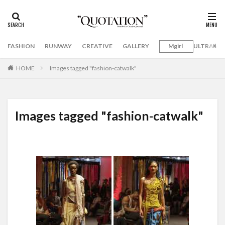
FASHION
RUNWAY
CREATIVE
GALLERY
Mgirl
ULTRAMA
HOME
Images tagged "fashion-catwalk"
Images tagged "fashion-catwalk"