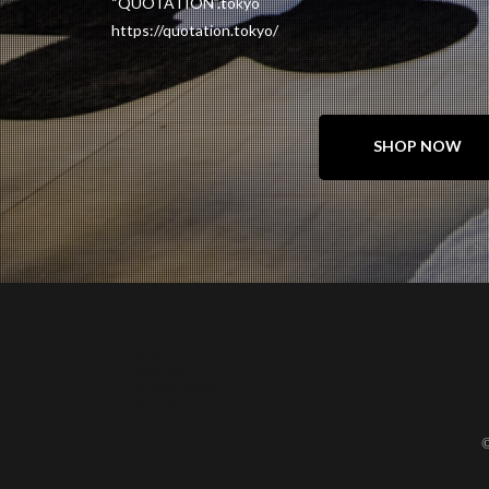
“QUOTATION”.tokyo
https://quotation.tokyo/
SHOP NOW
about
contact
oshima miharu
RECRUIT
©