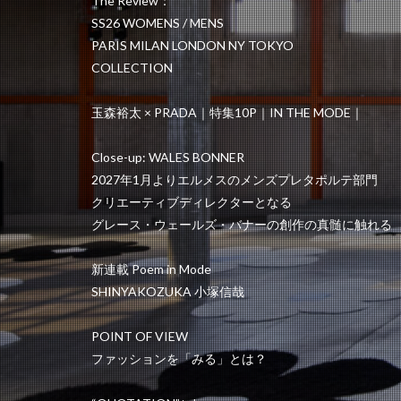
The Review：
SS26 WOMENS / MENS
PARIS MILAN LONDON NY TOKYO
COLLECTION
玉森裕太 × PRADA｜特集10P｜IN THE MODE｜
Close-up: WALES BONNER
2027年1月よりエルメスのメンズプレタポルテ部門
クリエーティブディレクターとなる
グレース・ウェールズ・バナーの創作の真髄に触れる
新連載 Poem in Mode
SHINYAKOZUKA 小塚信哉
POINT OF VIEW
ファッションを「みる」とは？