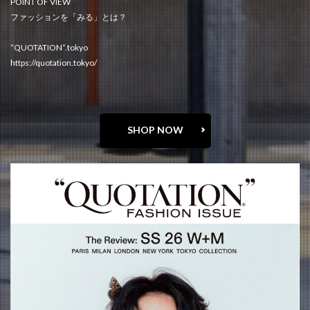
POINT OF VIEW
ファッションを「みる」とは？
“QUOTATION”.tokyo
https://quotation.tokyo/
SHOP NOW