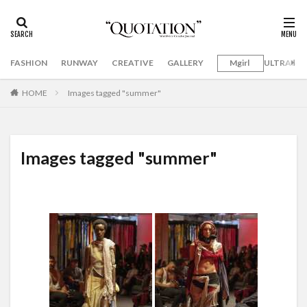
FASHION
RUNWAY
CREATIVE
GALLERY
Mgirl
ULTRAMA
HOME
Images tagged "summer"
Images tagged "summer"