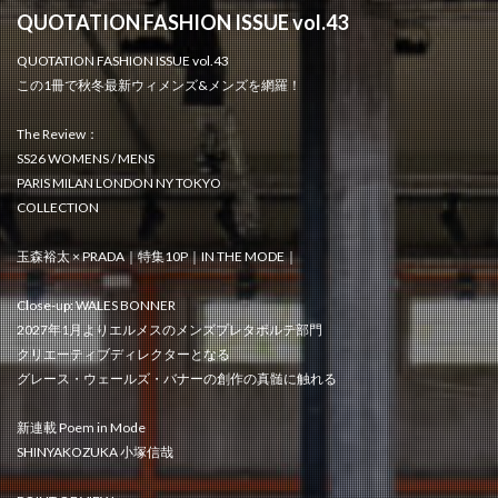
QUOTATION FASHION ISSUE vol.43
QUOTATION FASHION ISSUE vol.43
この1冊で秋冬最新ウィメンズ&メンズを網羅！
The Review：
SS26 WOMENS / MENS
PARIS MILAN LONDON NY TOKYO
COLLECTION
玉森裕太 × PRADA｜特集10P｜IN THE MODE｜
Close-up: WALES BONNER
2027年1月よりエルメスのメンズプレタポルテ部門
クリエーティブディレクターとなる
グレース・ウェールズ・バナーの創作の真髄に触れる
新連載 Poem in Mode
SHINYAKOZUKA 小塚信哉