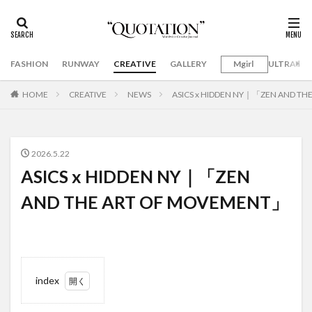
FASHION
RUNWAY
CREATIVE
GALLERY
Mgirl
ULTRAMA
HOME
CREATIVE
NEWS
ASICS x HIDDEN NY｜「ZEN AND T
2026.5.22
ASICS x HIDDEN NY｜「ZEN
AND THE ART OF MOVEMENT」
index
1
ASICS x