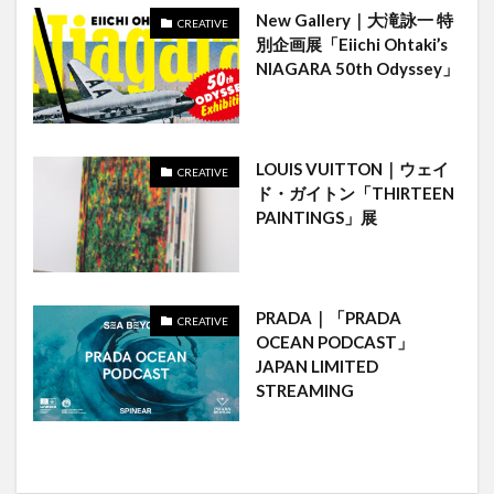
New Gallery｜大滝詠一 特
CREATIVE
別企画展「Eiichi Ohtaki’s
NIAGARA 50th Odyssey」
LOUIS VUITTON｜ウェイ
CREATIVE
ド・ガイトン「THIRTEEN
PAINTINGS」展
PRADA｜「PRADA
CREATIVE
OCEAN PODCAST」
JAPAN LIMITED
STREAMING