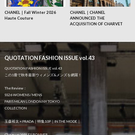
CHANEL｜Fall Winter 2026
CHANEL｜CHANEL
Haute Couture
ANNOUNCED THE
ACQUISITION OF CHARVET
QUOTATION FASHION ISSUE vol.43
QUOTATION FASHION ISSUE vol.43
この1冊で秋冬最新ウィメンズ&メンズを網羅！
The Review：
SS26 WOMENS / MENS
PARIS MILAN LONDON NY TOKYO
COLLECTION
玉森裕太 × PRADA｜特集10P｜IN THE MODE｜
Close-up: WALES BONNER