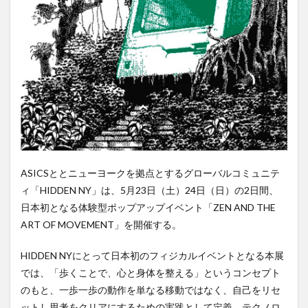
ASICSととニューヨークを拠点とするグローバルコミュニテ
ィ「HIDDEN NY」は、5⽉23⽇（⼟）24⽇（⽇）の2⽇間、
⽇本初となる体験型ポップアップイベント「ZEN AND THE
ART OF MOVEMENT」を開催する。
HIDDEN NYにとって⽇本初のフィジカルイベントとなる本展
では、「歩くことで、⼼と⾝体を整える」というコンセプト
のもと、⼀歩⼀歩の動作を単なる移動ではなく、⾃⼰をリセ
ットし思考をクリアにするための実践として定義。テクノロ