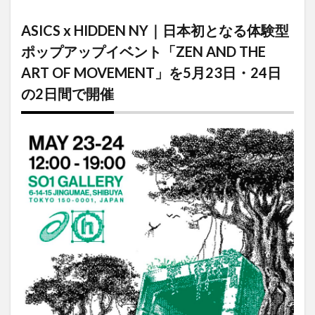
HIDDEN NY｜
⽇本初となる
ASICS x HIDDEN NY｜⽇本初となる体験型
体験型ポップ
アップイベン
ポップアップイベント「ZEN AND THE
ト「ZEN AND
ART OF MOVEMENT」を5⽉23⽇・24⽇
THE ART OF
MOVEMENT」
の2日間で開催
を5⽉23⽇・
24⽇の2日間で
開催