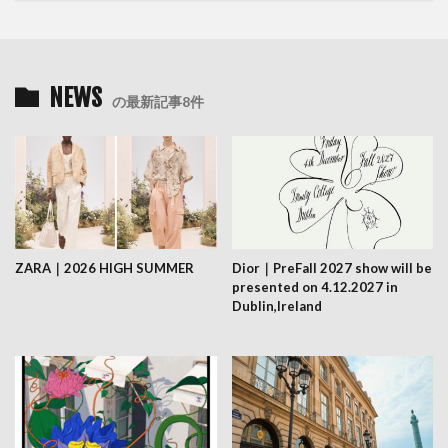
NEWS
の最新記事8件
ZARA｜2026 HIGH SUMMER
Dior｜PreFall 2027 show will be
presented on 4.12.2027 in
Dublin,Ireland