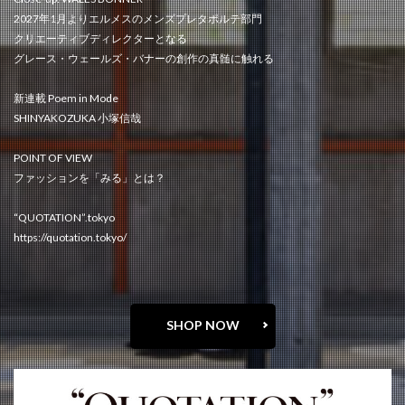
2027年1月よりエルメスのメンズプレタポルテ部門
クリエーティブディレクターとなる
グレース・ウェールズ・バナーの創作の真髄に触れる
新連載 Poem in Mode
SHINYAKOZUKA 小塚信哉
POINT OF VIEW
ファッションを「みる」とは？
“QUOTATION”.tokyo
https://quotation.tokyo/
SHOP NOW