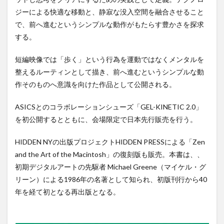
ジーによる快適な移動と、静寂な没⼊空間を融合させること
で、前へ進むというシンプルな動作がもたらす豊かさを探求
する。
短編映像では「歩く」という⾏為を運動ではなくメンタルを
整えるルーティンとして描き、前へ進むというシンプルな動
作そのものへ意識を向けた作品として公開される。
ASICSとのコラボレーションシューズ「GEL-KINETIC 2.0」
を初公開するとともに、会場限定で⽇本先⾏販売を⾏う。
HIDDEN NYの出版プロジェクトHIDDEN PRESSによる「Zen
and the Art of the Macintosh」の復刻版も販売。本書は、、
初期デジタルアートの先駆者 Michael Greene（マイケル・グ
リーン）による1986年の名著として知られ、初版刊⾏から40
年を経て初となる再出版となる。