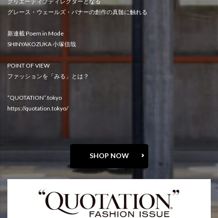
クリエーティブディレクターとなる
グレース・ウェールズ・バナーの創作の真髄に触れる
新連載 Poem in Mode
SHINYAKOZUKA 小塚信哉
POINT OF VIEW
ファッションを「みる」とは？
“QUOTATION”.tokyo
https://quotation.tokyo/
SHOP NOW