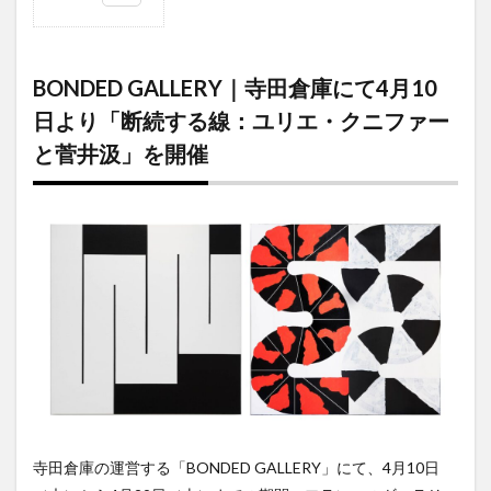
1
BONDED
GALLERY
BONDED GALLERY｜寺田倉庫にて4月10
｜寺田倉
庫にて4
日より「断続する線：ユリエ・クニファー
月10日よ
と菅井汲」を開催
り「断続
する線：
ユリエ・
クニファ
ーと菅井
汲」を開
催
寺田倉庫の運営する「BONDED GALLERY」にて、4月10日