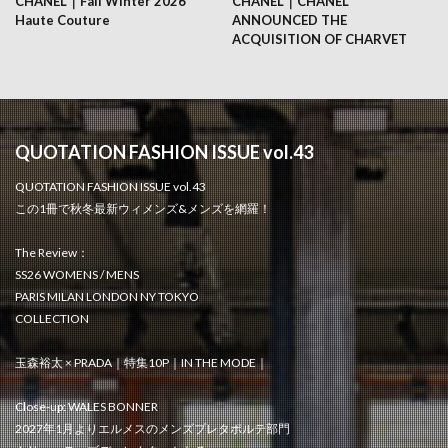
CHANEL｜Fall Winter 2026
CHANEL｜CHANEL
Haute Couture
ANNOUNCED THE
ACQUISITION OF CHARVET
QUOTATION FASHION ISSUE vol.43
QUOTATION FASHION ISSUE vol.43
この1冊で秋冬最新ウィメンズ&メンズを網羅！
The Review：
SS26 WOMENS / MENS
PARIS MILAN LONDON NY TOKYO
COLLECTION
玉森裕太 × PRADA｜特集10P｜IN THE MODE｜
Close-up: WALES BONNER
2027年1月よりエルメスのメンズプレタポルテ部門