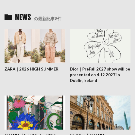
NEWS
の最新記事8件
ZARA｜2026 HIGH SUMMER
Dior｜PreFall 2027 show will be
presented on 4.12.2027 in
Dublin,Ireland