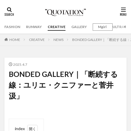
FASHION
RUNWAY
CREATIVE
GALLERY
Mgirl
ULTRAMA
HOME
CREATIVE
NEWS
BONDED GALLERY｜「断続す
2025.4.7
BONDED GALLERY｜「断続する
線：ユリエ・クニファーと菅井
汲」
index