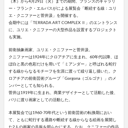
（木）から4月29日（火）までの期間、フランスのギャラリ
ー・フランク・エルバスがによる展覧会「断続する線：ユリ
エ・クニファーと菅井汲」を開催する。
会期中には「TERRADA ART COMPLEX Ⅱ」のエントランス
に、ユリエ・クニファーの大型作品を設置するプロジェクト
も実施。
前衛抽象画家、ユリエ・クニファーと菅井汲。
クニファーは1924年にクロアチアに生まれ、60年代以降、ほ
ぼ白と黒の色彩だけを用いて「ミアンダー」と呼ばれる蛇行
する線からなるモチーフを生涯に渡って繰り返し描いた。ク
ロアチアの前衛芸術グループ「Gorgona（ゴルゴナ）」のメ
ンバーとしても知られる。
菅井は1919年に生まれ、商業デザイナーとして活動した後、
パリに渡り画家としての活動した。
本展覧会では1960-70年代という前衛芸術の転換期におい
て、ともに蛇行する通路や断続する線からなる絵画を展開し
た2人の画家の共振を明らかにする。なお、クニファーの作品