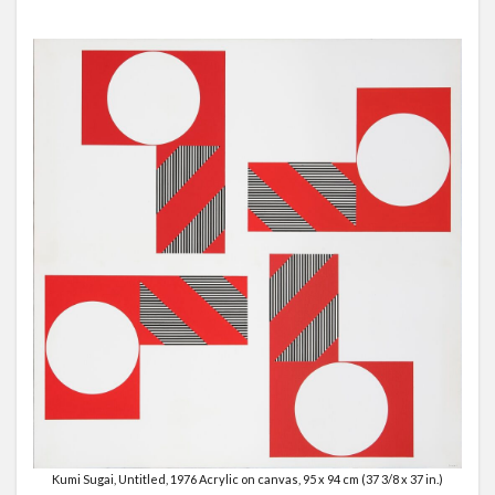
Kumi Sugai, Untitled, 1976 Acrylic on canvas, 95 x 94 cm (37 3/8 x 37 in.)