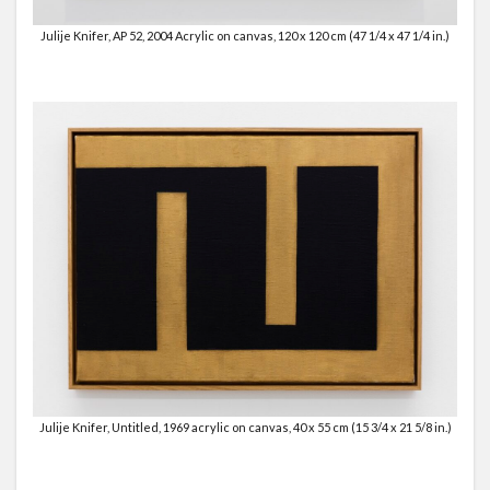
Julije Knifer, AP 52, 2004 Acrylic on canvas, 120 x 120 cm (47 1/4 x 47 1/4 in.)
Julije Knifer, Untitled, 1969 acrylic on canvas, 40 x 55 cm (15 3/4 x 21 5/8 in.)