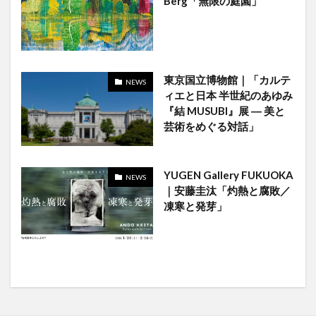
Berg「無限の庭園」
東京国立博物館｜「カルテ
NEWS
ィエと日本 半世紀のあゆみ
『結 MUSUBI』展 ― 美と
芸術をめぐる対話」
YUGEN Gallery FUKUOKA
NEWS
｜安藤圭汰「灼熱と腐敗／
凍寒と発芽」