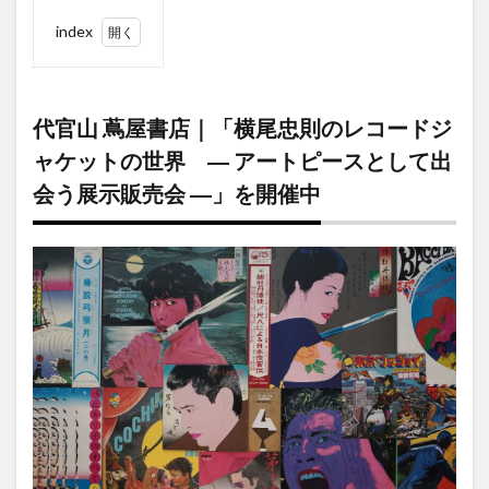
index
1
代官
山
代官山 蔦屋書店｜「横尾忠則のレコードジ
蔦屋
書店
ャケットの世界 ― アートピースとして出
｜
会う展示販売会 ―」を開催中
「横
尾忠
則の
レコ
ード
ジャ
ケッ
トの
世
界
―
アー
トピ
ース
とし
て出