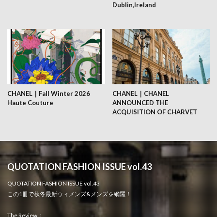
Dublin,Ireland
CHANEL｜Fall Winter 2026
CHANEL｜CHANEL
Haute Couture
ANNOUNCED THE
ACQUISITION OF CHARVET
QUOTATION FASHION ISSUE vol.43
QUOTATION FASHION ISSUE vol.43
この1冊で秋冬最新ウィメンズ&メンズを網羅！
The Review：