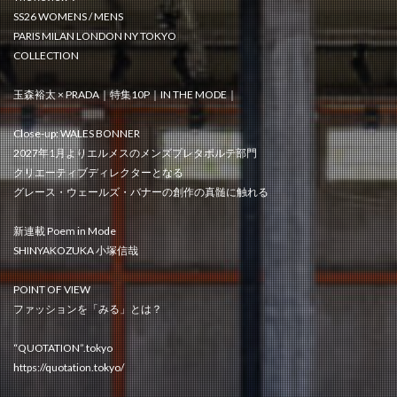
SS26 WOMENS / MENS
PARIS MILAN LONDON NY TOKYO
COLLECTION
玉森裕太 × PRADA｜特集10P｜IN THE MODE｜
Close-up: WALES BONNER
2027年1月よりエルメスのメンズプレタポルテ部門
クリエーティブディレクターとなる
グレース・ウェールズ・バナーの創作の真髄に触れる
新連載 Poem in Mode
SHINYAKOZUKA 小塚信哉
POINT OF VIEW
ファッションを「みる」とは？
“QUOTATION”.tokyo
https://quotation.tokyo/