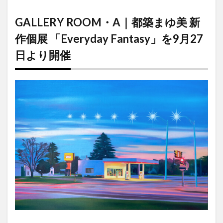
GALLERY
ROOM・A
GALLERY ROOM・A｜都築まゆ美 新
｜都築まゆ
美 新作個展
作個展 「Everyday Fantasy」を9月27
「Everyday
Fantasy」
日より開催
を9月27日
より開催