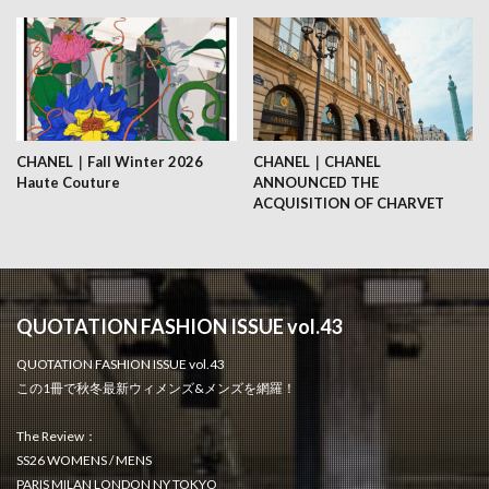
CHANEL｜Fall Winter 2026
CHANEL｜CHANEL
Haute Couture
ANNOUNCED THE
ACQUISITION OF CHARVET
QUOTATION FASHION ISSUE vol.43
QUOTATION FASHION ISSUE vol.43
この1冊で秋冬最新ウィメンズ&メンズを網羅！
The Review：
SS26 WOMENS / MENS
PARIS MILAN LONDON NY TOKYO