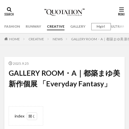
FASHION
RUNWAY
CREATIVE
GALLERY
Mgirl
ULTRAMA
HOME
CREATIVE
NEWS
GALLERY ROOM・A｜都築まゆ美 新作個展
2025.9.25
GALLERY ROOM・A｜都築まゆ美
新作個展 「Everyday Fantasy」
index
1