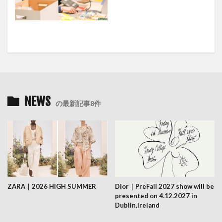
NEWS
の最新記事8件
ZARA｜2026 HIGH SUMMER
Dior｜PreFall 2027 show will be
presented on 4.12.2027 in
Dublin,Ireland