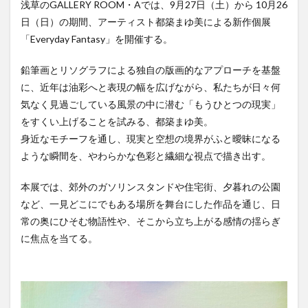
浅草のGALLERY ROOM・Aでは、9月27日（土）から 10月26
日（日）の期間、アーティスト都築まゆ美による新作個展
「Everyday Fantasy」を開催する。
鉛筆画とリソグラフによる独自の版画的なアプローチを基盤
に、近年は油彩へと表現の幅を広げながら、私たちが日々何
気なく見過ごしている風景の中に潜む「もうひとつの現実」
をすくい上げることを試みる、都築まゆ美。
身近なモチーフを通し、現実と空想の境界がふと曖昧になる
ような瞬間を、やわらかな色彩と繊細な視点で描き出す。
本展では、郊外のガソリンスタンドや住宅街、夕暮れの公園
など、一見どこにでもある場所を舞台にした作品を通じ、日
常の奥にひそむ物語性や、そこから立ち上がる感情の揺らぎ
に焦点を当てる。