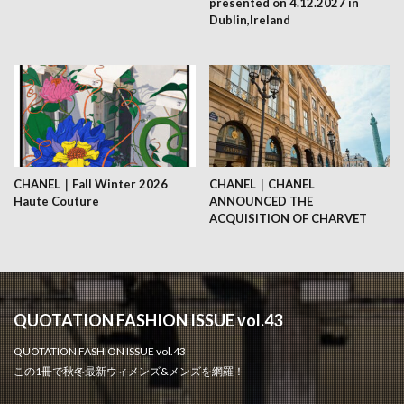
presented on 4.12.2027 in
Dublin,Ireland
CHANEL｜Fall Winter 2026
CHANEL｜CHANEL
Haute Couture
ANNOUNCED THE
ACQUISITION OF CHARVET
QUOTATION FASHION ISSUE vol.43
QUOTATION FASHION ISSUE vol.43
この1冊で秋冬最新ウィメンズ&メンズを網羅！