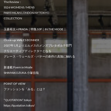
The Review：
SS26 WOMENS / MENS
PARIS MILAN LONDON NY TOKYO
COLLECTION
玉森裕太 × PRADA｜特集10P｜IN THE MODE｜
Close-up: WALES BONNER
2027年1月よりエルメスのメンズプレタポルテ部門
クリエーティブディレクターとなる
グレース・ウェールズ・バナーの創作の真髄に触れる
新連載 Poem in Mode
SHINYAKOZUKA 小塚信哉
POINT OF VIEW
ファッションを「みる」とは？
“QUOTATION”.tokyo
https://quotation.tokyo/