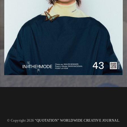
about
contact
oshima miharu
RECRUIT
© Copyright 2026
“QUOTATION” WORLDWIDE CREATIVE JOURNAL
.