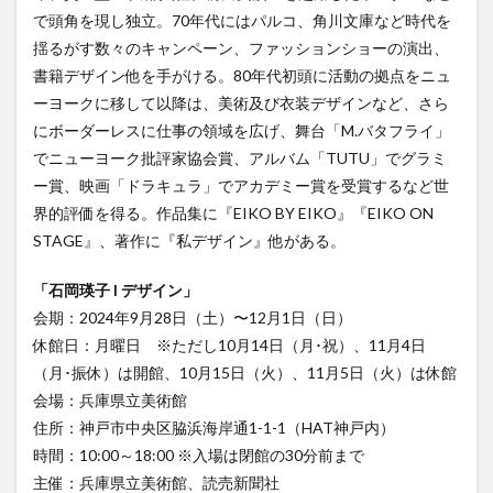
で頭角を現し独立。70年代にはパルコ、角川文庫など時代を
揺るがす数々のキャンペーン、ファッションショーの演出、
書籍デザイン他を手がける。80年代初頭に活動の拠点をニュ
ーヨークに移して以降は、美術及び衣装デザインなど、さら
にボーダーレスに仕事の領域を広げ、舞台「M.バタフライ」
でニューヨーク批評家協会賞、アルバム「TUTU」でグラミ
ー賞、映画「ドラキュラ」でアカデミー賞を受賞するなど世
界的評価を得る。作品集に『EIKO BY EIKO』『EIKO ON
STAGE』、著作に『私デザイン』他がある。
「石岡瑛子 I デザイン」
会期：2024年9月28日（土）〜12月1日（日）
休館日：月曜日 ※ただし10月14日（月･祝）、11月4日
（月･振休）は開館、10月15日（火）、11月5日（火）は休館
会場：兵庫県立美術館
住所：神戸市中央区脇浜海岸通1-1-1（HAT神戸内）
時間：10:00～18:00 ※入場は閉館の30分前まで
主催：兵庫県立美術館、読売新聞社