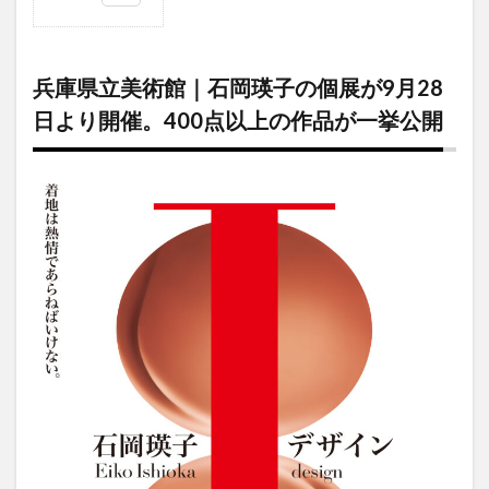
1
兵庫
県立
兵庫県立美術館｜石岡瑛子の個展が9月28
美術
館｜
日より開催。400点以上の作品が一挙公開
石岡
瑛子
の個
展が
9月
28
日よ
り開
催。
400
点以
上の
作品
が一
挙公
開