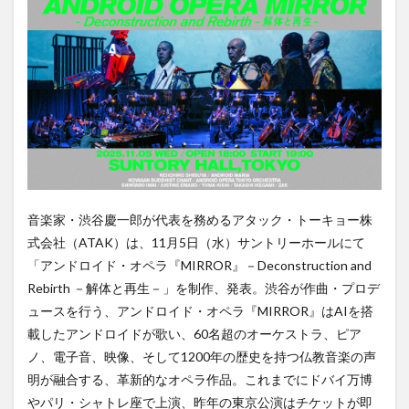
音楽家・渋谷慶一郎が代表を務めるアタック・トーキョー株
式会社（ATAK）は、11月5日（水）サントリーホールにて
「アンドロイド・オペラ『MIRROR』－Deconstruction and
Rebirth －解体と再生－」を制作、発表。渋谷が作曲・プロデ
ュースを行う、アンドロイド・オペラ『MIRROR』はAIを搭
載したアンドロイドが歌い、60名超のオーケストラ、ピア
ノ、電子音、映像、そして1200年の歴史を持つ仏教音楽の声
明が融合する、革新的なオペラ作品。これまでにドバイ万博
やパリ・シャトレ座で上演、昨年の東京公演はチケットが即