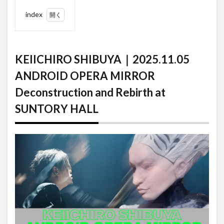
index
1
KEIICHIRO
SHIBUYA｜
2025.11.05
KEIICHIRO SHIBUYA｜2025.11.05
ANDROID
OPERA
ANDROID OPERA MIRROR
MIRROR
Deconstruction
Deconstruction and Rebirth at
and Rebirth at
SUNTORY
SUNTORY HALL
HALL