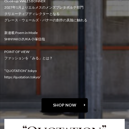
Close-up: WALES BONNER
2027年1月よりエルメスのメンズプレタポルテ部門
クリエーティブディレクターとなる
グレース・ウェールズ・バナーの創作の真髄に触れる
新連載 Poem in Mode
SHINYAKOZUKA 小塚信哉
POINT OF VIEW
ファッションを「みる」とは？
“QUOTATION”.tokyo
https://quotation.tokyo/
SHOP NOW