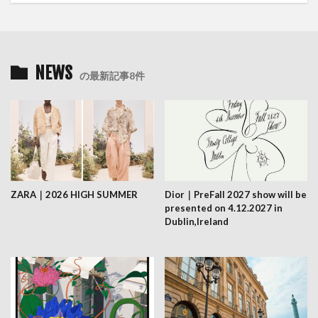
NEWS
の最新記事8件
ZARA｜2026 HIGH SUMMER
Dior｜PreFall 2027 show will be
presented on 4.12.2027 in
Dublin,Ireland