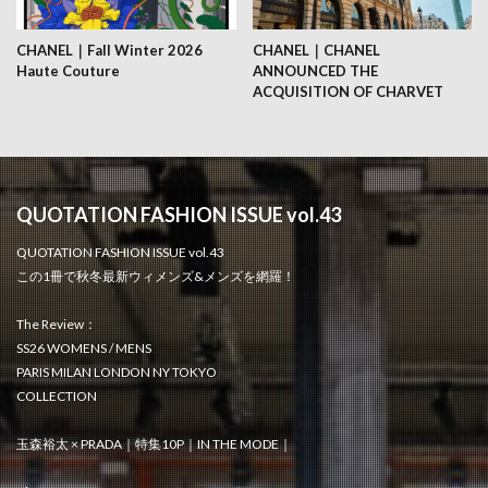
CHANEL｜Fall Winter 2026
CHANEL｜CHANEL
Haute Couture
ANNOUNCED THE
ACQUISITION OF CHARVET
QUOTATION FASHION ISSUE vol.43
QUOTATION FASHION ISSUE vol.43
この1冊で秋冬最新ウィメンズ&メンズを網羅！
The Review：
SS26 WOMENS / MENS
PARIS MILAN LONDON NY TOKYO
COLLECTION
玉森裕太 × PRADA｜特集10P｜IN THE MODE｜