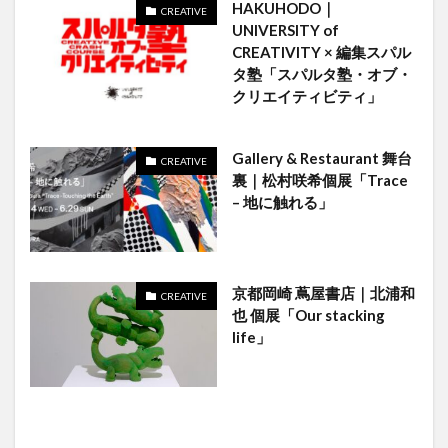
HAKUHODO｜
CREATIVE
UNIVERSITY of
CREATIVITY × 編集スパル
タ塾「スパルタ塾・オブ・
クリエイティビティ」
Gallery & Restaurant 舞台
CREATIVE
裏｜松村咲希個展「Trace
– 地に触れる」
京都岡崎 蔦屋書店｜北浦和
CREATIVE
也 個展「Our stacking
life」