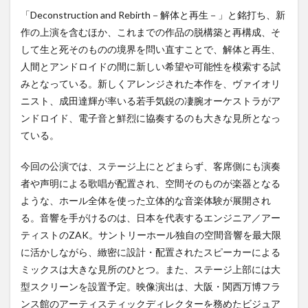
「Deconstruction and Rebirth－解体と再生－」と銘打ち、新
作の上演を含むほか、これまでの作品の脱構築と再構成、そ
して生と死そのものの境界を問い直すことで、解体と再生、
人間とアンドロイドの間に新しい希望や可能性を模索する試
みとなっている。新しくアレンジされた本作を、ヴァイオリ
ニスト、成田達輝が率いる若手気鋭の凄腕オーケストラがア
ンドロイド、電子音と鮮烈に協奏するのも大きな見所となっ
ている。
今回の公演では、ステージ上にとどまらず、客席側にも演奏
者や声明による歌唱が配置され、空間そのものが楽器となる
ような、ホール全体を使った立体的な音楽体験が展開され
る。音響を手がけるのは、日本を代表するエンジニア／アー
ティストのZAK。サントリーホール独自の空間音響を最大限
に活かしながら、緻密に設計・配置されたスピーカーによる
ミックスは大きな見所のひとつ。また、ステージ上部には大
型スクリーンを設置予定。映像演出は、大阪・関西万博フラ
ンス館のアーティスティックディレクターを務めたビジュア