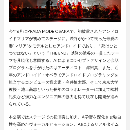
今年6月にPRADA MODE OSAKAで、初披露されたアンドロ
イドマリアが初めてステージに。渋谷がかつて喪った最愛の
妻“マリア”をモデルとしたアンドロイドであり、「死はひと
つではない」という『THE END』以降の渋谷の一貫したテー
マを具現化も意図する。AIによるコンセプトデザインと会話
プログラムを手がけたのはアーティスト、岸裕真。また、近
年のアンドロイド・オペラでアンドロイドプログラミングを
担当するコンピュータ音楽家・今井慎太郎、そして東京大学
教授・池上高志といった長年のコラボレーターに加えて松村
礼央など強力なエンジニア陣の協力を得て現在も開発が進め
られている。
本公演ではステージでの初演奏に加え、A学習を深化させ独自
性を高めたヴォーカルとモーション、AIによるリアルタイム