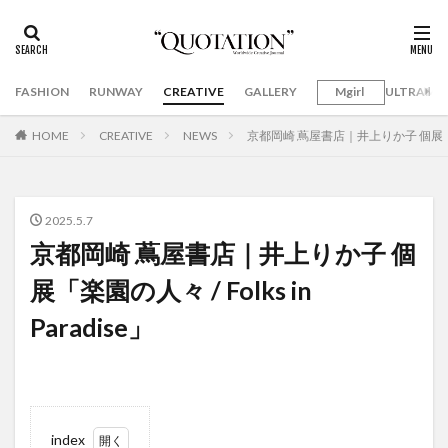
FASHION
RUNWAY
CREATIVE
GALLERY
Mgirl
ULTRAMA
HOME
CREATIVE
NEWS
京都岡崎 蔦屋書店｜井上りか子 個展「楽園の人
2025.5.7
京都岡崎 蔦屋書店｜井上りか子 個
展「楽園の人々 / Folks in
Paradise」
index