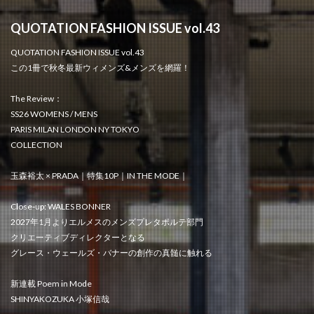
QUOTATION FASHION ISSUE vol.43
QUOTATION FASHION ISSUE vol.43
この1冊で秋冬最新ウィメンズ&メンズを網羅！
The Review：
SS26 WOMENS / MENS
PARIS MILAN LONDON NY TOKYO
COLLECTION
玉森裕太 × PRADA｜特集10P｜IN THE MODE｜
Close-up: WALES BONNER
2027年1月よりエルメスのメンズプレタポルテ部門
クリエーティブディレクターとなる
グレース・ウェールズ・バナーの創作の真髄に触れる
新連載 Poem in Mode
SHINYAKOZUKA 小塚信哉