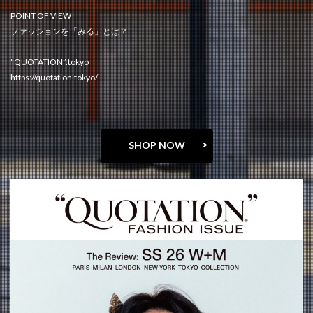
POINT OF VIEW
ファッションを「みる」とは？
“QUOTATION”.tokyo
https://quotation.tokyo/
SHOP NOW