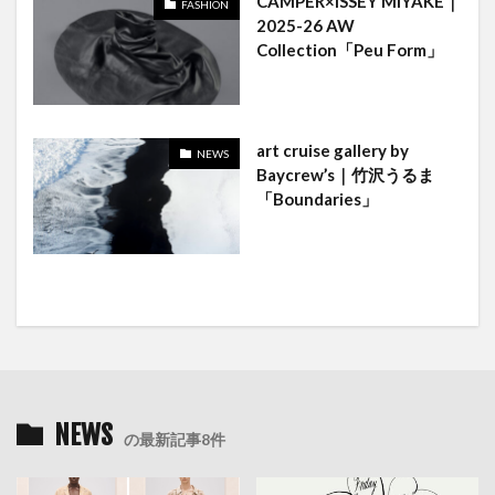
CAMPER×ISSEY MIYAKE｜
FASHION
2025-26 AW
Collection「Peu Form」
art cruise gallery by
NEWS
Baycrew’s｜竹沢うるま
「Boundaries」
NEWS
の最新記事8件