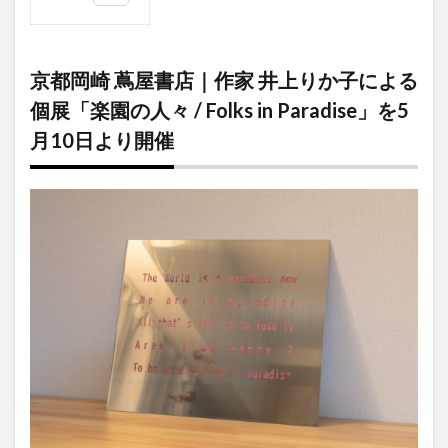
1
京都
岡崎 蔦屋
書店｜作
京都岡崎 蔦屋書店｜作家 井上りか子による
家 井上り
か子によ
個展「楽園の人々 / Folks in Paradise」を5
る個展
月10日より開催
「楽園の
人々 /
Folks in
Paradise」
を5月10日
より開催