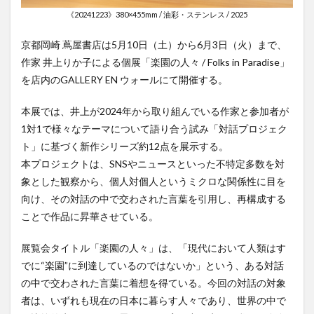
《20241223》380×455mm / 油彩・ステンレス / 2025
京都岡崎 蔦屋書店は5月10日（土）から6月3日（火）まで、
作家 井上りか子による個展「楽園の人々 / Folks in Paradise」
を店内のGALLERY EN ウォールにて開催する。
本展では、井上が2024年から取り組んでいる作家と参加者が
1対1で様々なテーマについて語り合う試み「対話プロジェク
ト」に基づく新作シリーズ約12点を展示する。
本プロジェクトは、SNSやニュースといった不特定多数を対
象とした観察から、個人対個人というミクロな関係性に目を
向け、その対話の中で交わされた言葉を引用し、再構成する
ことで作品に昇華させている。
展覧会タイトル「楽園の人々」は、「現代において人類はす
でに“楽園”に到達しているのではないか」という、ある対話
の中で交わされた言葉に着想を得ている。今回の対話の対象
者は、いずれも現在の日本に暮らす人々であり、世界の中で