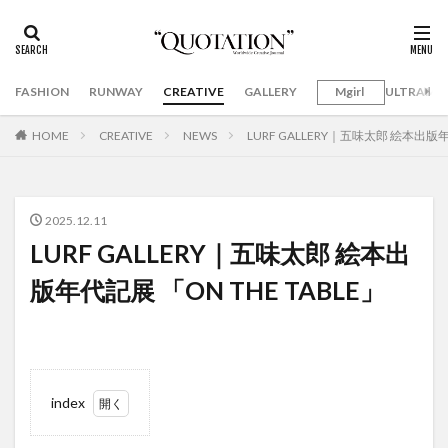
FASHION
RUNWAY
CREATIVE
GALLERY
Mgirl
ULTRAMA
HOME
CREATIVE
NEWS
LURF GALLERY｜五味太郎 絵本出版年
2025.12.11
LURF GALLERY｜五味太郎 絵本出
版年代記展 「ON THE TABLE」
index
1