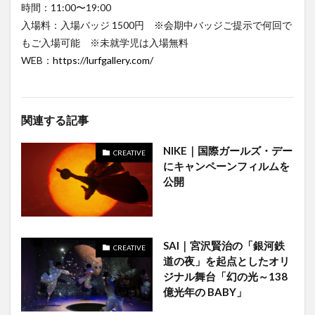
時間：11:00〜19:00
入場料：入場バッジ 1500円 ※会期中バッジご提示で何回で
もご入場可能 ※未就学児は入場無料
WEB：
https://lurfgallery.com/
関連する記事
NIKE｜国際ガールズ・デー
CREATIVE
にキャンペーンフィルムを
公開
SAI｜宮沢賢治の「銀河鉄
CREATIVE
道の夜」を起点としたオリ
ジナル舞台「幻の光～138
億光年の BABY」