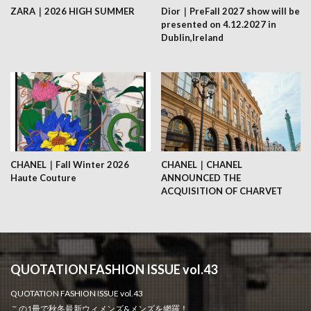
ZARA｜2026 HIGH SUMMER
Dior｜PreFall 2027 show will be
presented on 4.12.2027 in
Dublin,Ireland
CHANEL｜Fall Winter 2026
CHANEL｜CHANEL
Haute Couture
ANNOUNCED THE
ACQUISITION OF CHARVET
QUOTATION FASHION ISSUE vol.43
QUOTATION FASHION ISSUE vol.43
この1冊で秋冬最新ウィメンズ&メンズを網羅！