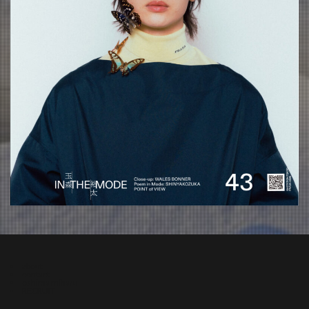
about
contact
oshima miharu
RECRUIT