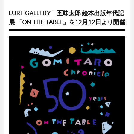
LURF
GALLERY
LURF GALLERY｜五味太郎 絵本出版年代記
｜五味太
郎 絵本出
展 「ON THE TABLE」を12月12日より開催
版年代記
展 「ON
THE
TABLE」
を12月
12日より
開催