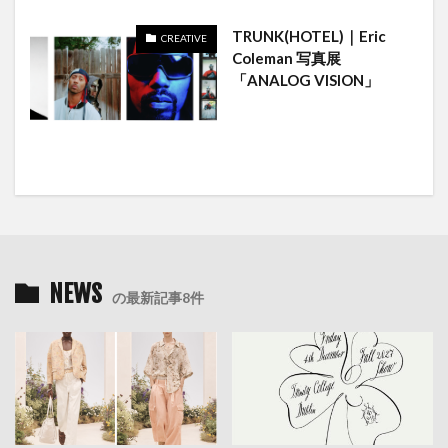
TRUNK(HOTEL)｜Eric
CREATIVE
Coleman 写真展
「ANALOG VISION」
NEWS
の最新記事8件