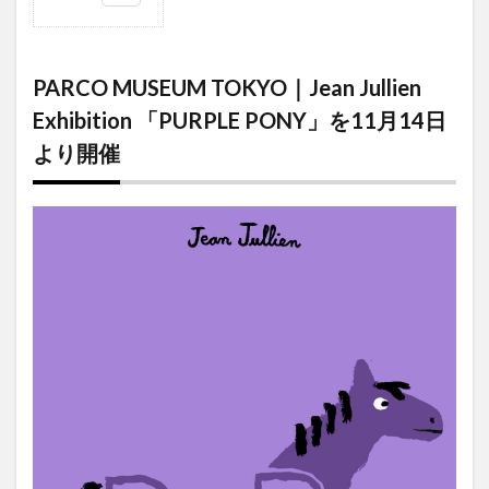
1
PARCO
MUSEUM
PARCO MUSEUM TOKYO｜Jean Jullien
TOKYO｜
Jean
Exhibition 「PURPLE PONY」を11月14日
Jullien
より開催
Exhibition
「PURPLE
PONY」
を11月14
日より開
催