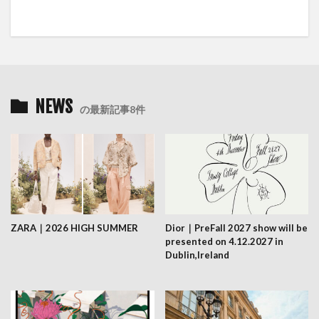
NEWS
の最新記事8件
ZARA｜2026 HIGH SUMMER
Dior｜PreFall 2027 show will be
presented on 4.12.2027 in
Dublin,Ireland