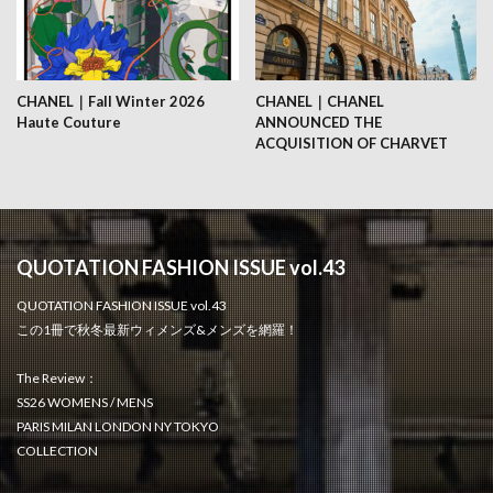
CHANEL｜Fall Winter 2026
CHANEL｜CHANEL
Haute Couture
ANNOUNCED THE
ACQUISITION OF CHARVET
QUOTATION FASHION ISSUE vol.43
QUOTATION FASHION ISSUE vol.43
この1冊で秋冬最新ウィメンズ&メンズを網羅！
The Review：
SS26 WOMENS / MENS
PARIS MILAN LONDON NY TOKYO
COLLECTION