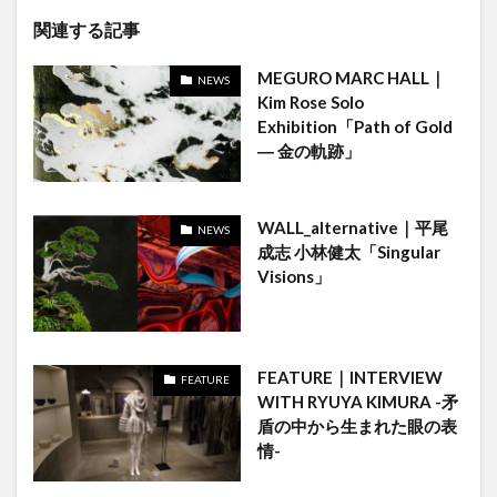
関連する記事
MEGURO MARC HALL｜
NEWS
Kim Rose Solo
Exhibition「Path of Gold
― 金の軌跡」
WALL_alternative｜平尾
NEWS
成志 小林健太「Singular
Visions」
FEATURE｜INTERVIEW
FEATURE
WITH RYUYA KIMURA -矛
盾の中から生まれた眼の表
情-