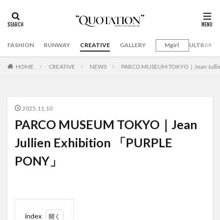
FASHION
RUNWAY
CREATIVE
GALLERY
Mgirl
ULTRAMA
HOME
CREATIVE
NEWS
PARCO MUSEUM TOKYO｜Jean Jullie
2025.11.10
PARCO MUSEUM TOKYO｜Jean
Jullien Exhibition 「PURPLE
PONY」
index