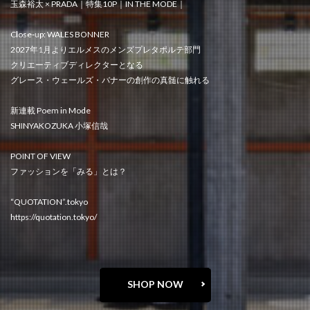
玉森裕太 × PRADA｜特集10P｜IN THE MODE｜
Close-up: WALES BONNER
2027年1月よりエルメスのメンズプレタポルテ部門
クリエーティブディレクターとなる
グレース・ウェールズ・バナーの創作の真髄に触れる
新連載 Poem in Mode
SHINYAKOZUKA 小塚信哉
POINT OF VIEW
ファッションを「みる」とは？
“QUOTATION”.tokyo
https://quotation.tokyo/
SHOP NOW