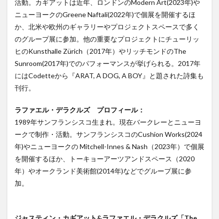
活動。カギアットは近年、ロンドンのModern Art(2023年)や
ニューヨークのGreene Naftali(2022年)で個展を開催するほ
か、北米や欧州のギャラリーやプロジェクトスペースで多く
のグループ展に参加。他の重要なプロジェクトにチューリッ
ヒのKunsthalle Zürich（2017年）やリッチモンドのThe
Sunroom(2017年)でのパフォーマンスが挙げられる。2017年
にはCodetteから『ARAT, A DOG, A BOY』と題された詩集も
刊行。
ラファエル・デラクルズ プロフィール：
1989年サンフランシスコ生まれ。現在バークレーとニューヨ
ークで制作・活動。サンフランシスコのCushion Works(2024
年)やニューヨークの Mitchell-Innes & Nash（2023年）で個展
を開催するほか、トーキョーアーツアンドスペース（2020
年）やオークランド美術館(2014年)などでグループ展に参
加。
ジャスティン・カギアット&ラファエル・デラクルズ「The