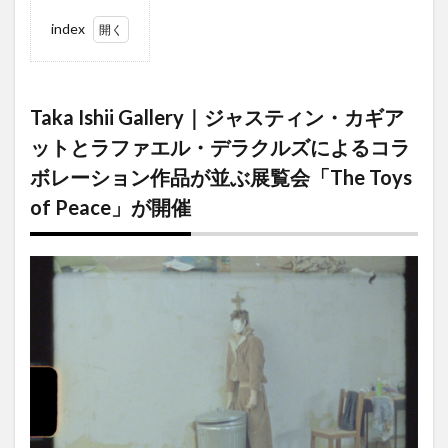
index
1
Taka
Ishii
Taka Ishii Gallery｜ジャスティン・カギア
Gallery
｜ジャ
ットとラファエル・デラクルズによるコラ
スティ
ボレーション作品が並ぶ展覧会「The Toys
ン・カ
ギアッ
of Peace」が開催
トとラ
ファエ
ル・デ
ラクル
ズによ
るコラ
ボレー
ション
作品が
並ぶ展
覧会
「The
Toys of
Peace」