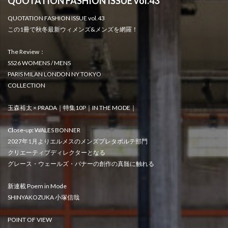
QUOTATION FASHION ISSUE vol.43
QUOTATION FASHION ISSUE vol.43
この1冊で秋冬最新ウィメンズ&メンズを網羅！
The Review：
SS26 WOMENS / MENS
PARIS MILAN LONDON NY TOKYO
COLLECTION
玉森裕太 × PRADA｜特集10P｜IN THE MODE｜
Close-up: WALES BONNER
2027年1月よりエルメスのメンズプレタポルテ部門
クリエーティブディレクターとなる
グレース・ウェールズ・バナーの創作の真髄に触れる
新連載 Poem in Mode
SHINYAKOZUKA 小塚信哉
POINT OF VIEW