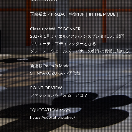
玉森裕太 × PRADA｜特集10P｜IN THE MODE｜
Close-up: WALES BONNER
2027年1月よりエルメスのメンズプレタポルテ部門
クリエーティブディレクターとなる
グレース・ウェールズ・バナーの創作の真髄に触れる
新連載 Poem in Mode
SHINYAKOZUKA 小塚信哉
POINT OF VIEW
ファッションを「みる」とは？
“QUOTATION”.tokyo
https://quotation.tokyo/