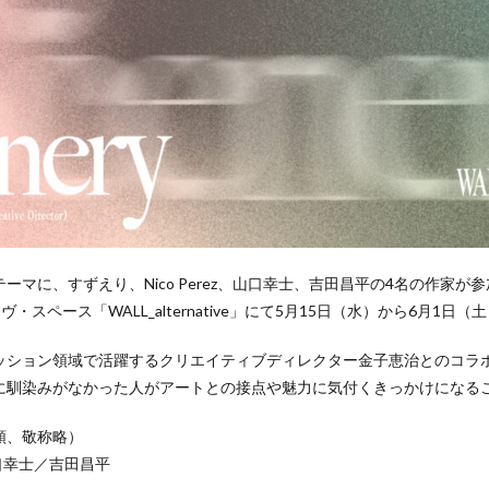
マに、すずえり、Nico Perez、山口幸士、吉田昌平の4名の作家が
ィヴ・スペース「WALL_alternative」にて5月15日（水）から6月1
ッション領域で活躍するクリエイティブディレクター金子恵治とのコラ
に馴染みがなかった人がアートとの接点や魅力に気付くきっかけになる
順、敬称略）
／山口幸士／吉田昌平