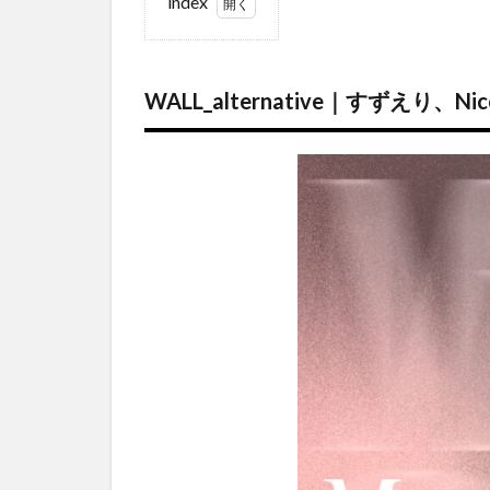
index
1
WALL_alternative
｜すずえり、
WALL_alternative｜すずえ
Nico Perez、山口
幸士、吉田昌平
の4名の作家が参
加するグループ
展が開催