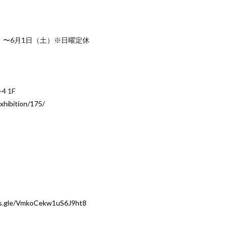
水）〜6月1日（土）※日曜定休
 1F
exhibition/175/
）
ms.gle/VmkoCekw1uS6J9ht8