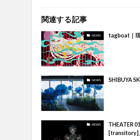
関連する記事
tagboat
NEWS
SHIBUYA
NEWS
THEATER
NEWS
[transitory