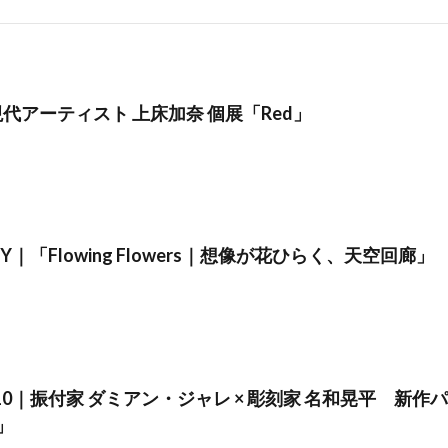
｜現代アーティスト 上床加奈 個展「Red」
 SKY｜「Flowing Flowers｜想像が花ひらく、天空回廊」
 010｜振付家 ダミアン・ジャレ × 彫刻家 名和晃平 新作
]」