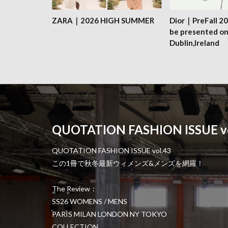
ZARA｜2026 HIGH SUMMER
Dior｜PreFall 20
be presented on
Dublin,Ireland
QUOTATION FASHION ISSUE vo
QUOTATION FASHION ISSUE vol.43
この1冊で秋冬最新ウィメンズ&メンズを網羅！
The Review：
SS26 WOMENS / MENS
PARIS MILAN LONDON NY TOKYO
COLLECTION