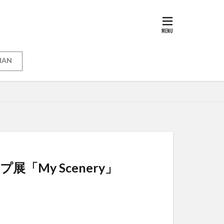
MAN
展「My Scenery」