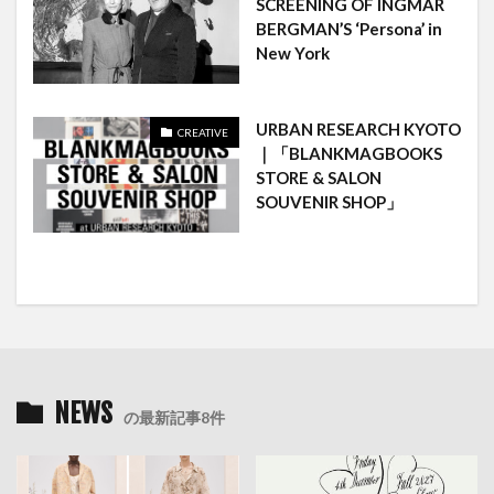
SCREENING OF INGMAR
BERGMAN’S ‘Persona’ in
New York
URBAN RESEARCH KYOTO
CREATIVE
｜「BLANKMAGBOOKS
STORE & SALON
SOUVENIR SHOP」
NEWS
の最新記事8件