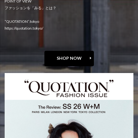
POINT OF VIEW
ファッションを「みる」とは？
“QUOTATION”.tokyo
https://quotation.tokyo/
SHOP NOW