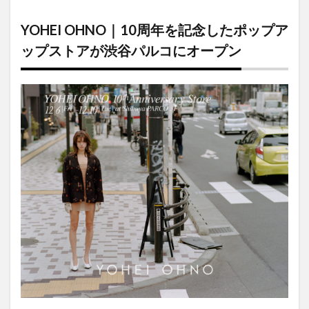
YOHEI
OHNO
YOHEI OHNO｜10周年を記念したポップア
｜10周
年を記
ップストアが渋谷パルコにオープン
念した
ポップ
アップ
ストア
が渋谷
パルコ
にオー
プン