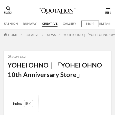
FASHION
RUNWAY
CREATIVE
GALLERY
Mgirl
ULTRAMA
HOME
CREATIVE
NEWS
YOHEI OHNO｜「YOHEI OHNO 10th A
2024.12.2
YOHEI OHNO｜「YOHEI OHNO
10th Anniversary Store」
index
1