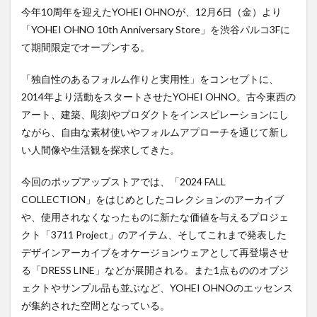
今年10周年を迎えたYOHEI OHNOが、12月6日（金）より
「YOHEI OHNO 10th Anniversary Store」を渋谷パルコ3Fに
て期間限定でオープンする。
「独自性のあるフォルム作りと実用性」をコンセプトに、
2014年より活動をスタートさせたYOHEI OHNO。古今東⻄の
アート、建築、彫刻やプロダクトをインスピレーションにし
ながら、自由な素材使いやフォルムアプローチを通じて新し
い人間像や生活観を探求してきた。
今回のポップアップストアでは、「2024 FALL
COLLECTION」をはじめとしたコレクションのアーカイブ
や、使用されなくなったものに新たな価値を与えるプロジェ
クト「3711 Project」のアイテム、そしてこれまで発表した
デザインアーカイブをオケージョンウェアとして再登場させ
る「DRESS LINE」などが展開される。また1点もののオブジ
ェクトやサンプル品も並ぶなど、YOHEI OHNOのエッセンス
が集約された空間となっている。