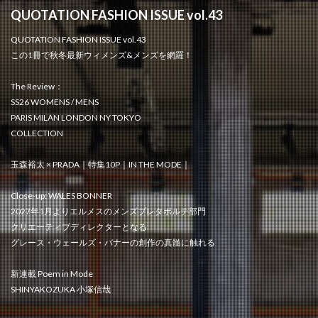
QUOTATION FASHION ISSUE vol.43
QUOTATION FASHION ISSUE vol.43
この1冊で秋冬最新ウィメンズ&メンズを網羅！
The Review：
SS26 WOMENS / MENS
PARIS MILAN LONDON NY TOKYO
COLLECTION
玉森裕太 × PRADA｜特集10P｜IN THE MODE｜
Close-up: WALES BONNER
2027年1月よりエルメスのメンズプレタポルテ部門
クリエーティブディレクターとなる
グレース・ウェールズ・バナーの創作の真髄に触れる
新連載 Poem in Mode
SHINYAKOZUKA 小塚信哉