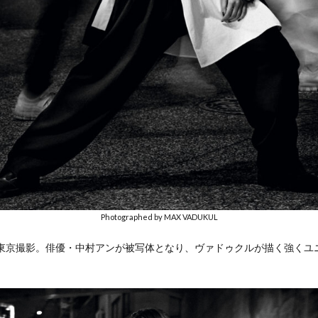
Photographed by MAX VADUKUL
の東京撮影。俳優・中村アンが被写体となり、ヴァドゥクルが描く強くユ