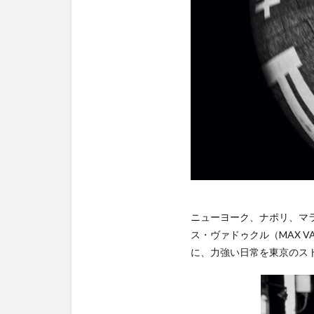
によ
るY’s
2024-
2025
秋冬
コレ
クシ
ョン
のフ
ォト
シリ
ーズ
ニューヨーク、ナポリ、マラ
ス・ヴァドゥクル（MAX 
に、力強い日常を東京のス