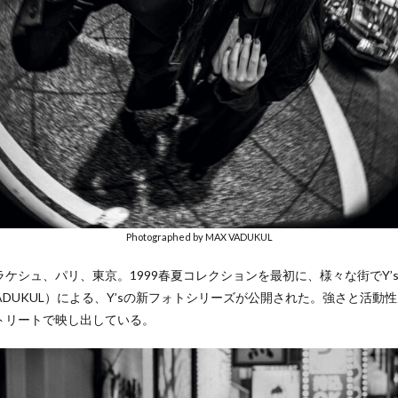
Photographed by MAX VADUKUL
ケシュ、パリ、東京。1999春夏コレクションを最初に、様々な街でY’
VADUKUL）による、Y’sの新フォトシリーズが公開された。強さと活
トリートで映し出している。