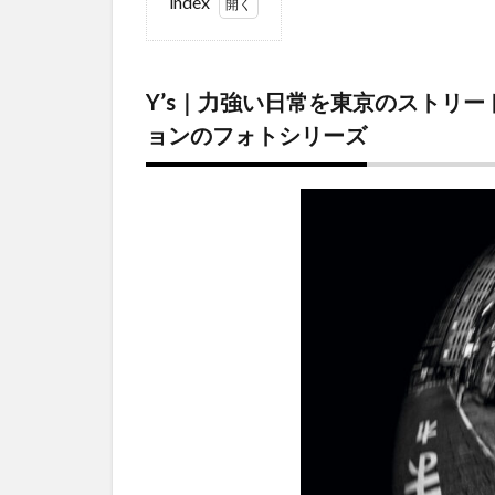
index
1
Y’s｜
力強
Y’s
｜
力強い日常を東京のストリートで
い日
ョンのフォトシリーズ
常を
東京
のス
トリ
ート
で映
し出
し
た、
写真
家 マ
ック
ス・
ヴァ
ドゥ
クル