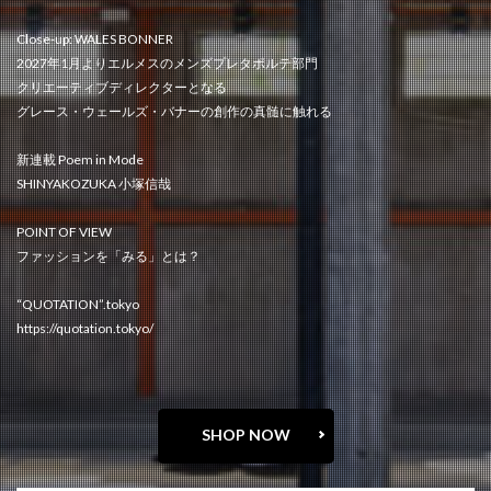
Close-up: WALES BONNER
2027年1月よりエルメスのメンズプレタポルテ部門
クリエーティブディレクターとなる
グレース・ウェールズ・バナーの創作の真髄に触れる
新連載 Poem in Mode
SHINYAKOZUKA 小塚信哉
POINT OF VIEW
ファッションを「みる」とは？
“QUOTATION”.tokyo
https://quotation.tokyo/
SHOP NOW