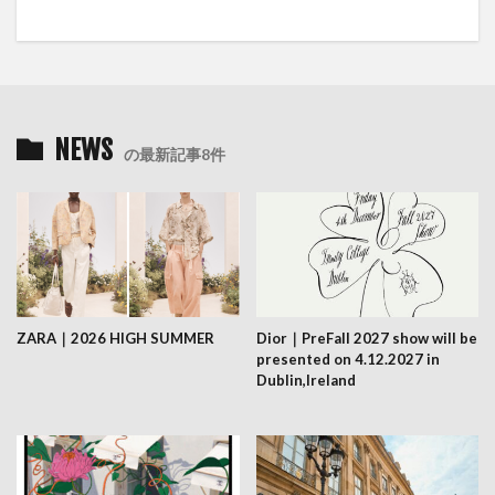
NEWS
の最新記事8件
ZARA｜2026 HIGH SUMMER
Dior｜PreFall 2027 show will be
presented on 4.12.2027 in
Dublin,Ireland