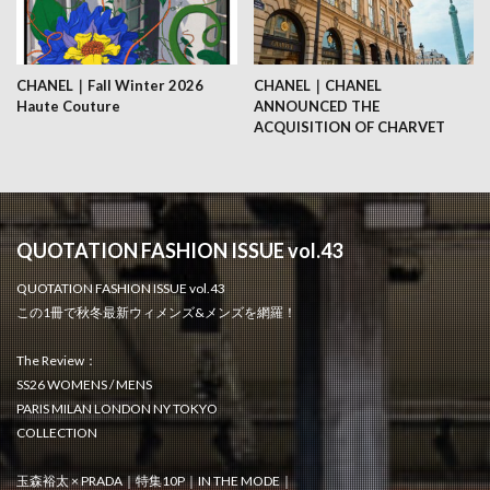
CHANEL｜Fall Winter 2026
CHANEL｜CHANEL
Haute Couture
ANNOUNCED THE
ACQUISITION OF CHARVET
QUOTATION FASHION ISSUE vol.43
QUOTATION FASHION ISSUE vol.43
この1冊で秋冬最新ウィメンズ&メンズを網羅！
The Review：
SS26 WOMENS / MENS
PARIS MILAN LONDON NY TOKYO
COLLECTION
玉森裕太 × PRADA｜特集10P｜IN THE MODE｜