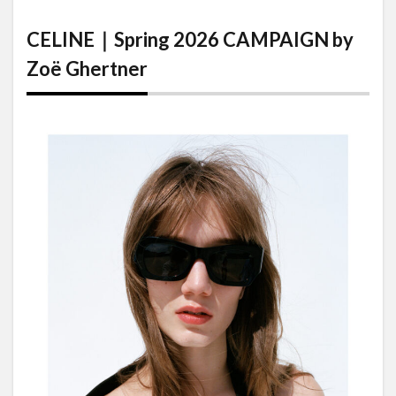
CELINE｜
Spring
CELINE｜Spring 2026 CAMPAIGN by
2026
CAMPAIGN
Zoë Ghertner
by Zoë
Ghertner