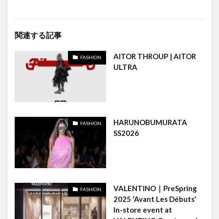
関連する記事
AITOR THROUP | AITOR
FASHION
ULTRA
HARUNOBUMURATA
FASHION
SS2026
VALENTINO｜PreSpring
FASHION
2025 ‘Avant Les Débuts’
In-store event at