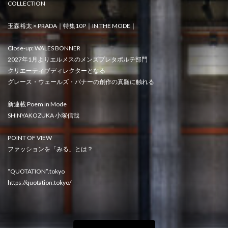
COLLECTION
玉森裕太 × PRADA｜特集10P｜IN THE MODE｜
Close-up: WALES BONNER
2027年1月よりエルメスのメンズプレタポルテ部門
クリエーティブディレクターとなる
グレース・ウェールズ・バナーの創作の真髄に触れる
新連載 Poem in Mode
SHINYAKOZUKA 小塚信哉
POINT OF VIEW
ファッションを「みる」とは？
“QUOTATION”.tokyo
https://quotation.tokyo/