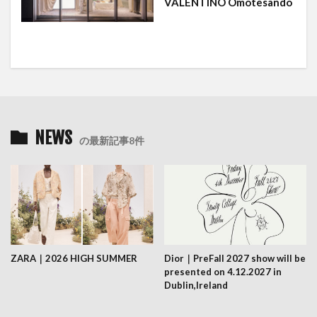
VALENTINO Omotesando
NEWS
の最新記事8件
ZARA｜2026 HIGH SUMMER
Dior｜PreFall 2027 show will be
presented on 4.12.2027 in
Dublin,Ireland