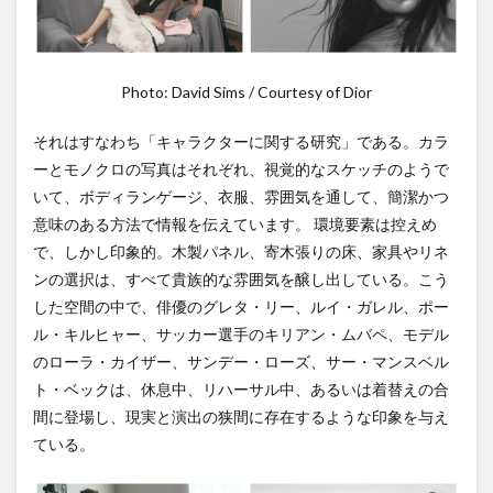
Photo: David Sims / Courtesy of Dior
それはすなわち「キャラクターに関する研究」である。カラ
ーとモノクロの写真はそれぞれ、視覚的なスケッチのようで
いて、ボディランゲージ、衣服、雰囲気を通して、簡潔かつ
意味のある方法で情報を伝えています。 環境要素は控えめ
で、しかし印象的。木製パネル、寄木張りの床、家具やリネ
ンの選択は、すべて貴族的な雰囲気を醸し出している。こう
した空間の中で、俳優のグレタ・リー、ルイ・ガレル、ポー
ル・キルヒャー、サッカー選手のキリアン・ムバペ、モデル
のローラ・カイザー、サンデー・ローズ、サー・マンスベル
ト・ベックは、休息中、リハーサル中、あるいは着替えの合
間に登場し、現実と演出の狭間に存在するような印象を与え
ている。