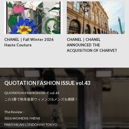
CHANEL｜Fall Winter 2026
CHANEL｜CHANEL
Haute Couture
ANNOUNCED THE
ACQUISITION OF CHARVET
QUOTATION FASHION ISSUE vol.43
QUOTATION FASHION ISSUE vol.43
この1冊で秋冬最新ウィメンズ&メンズを網羅！
The Review：
SS26 WOMENS / MENS
PARIS MILAN LONDON NY TOKYO