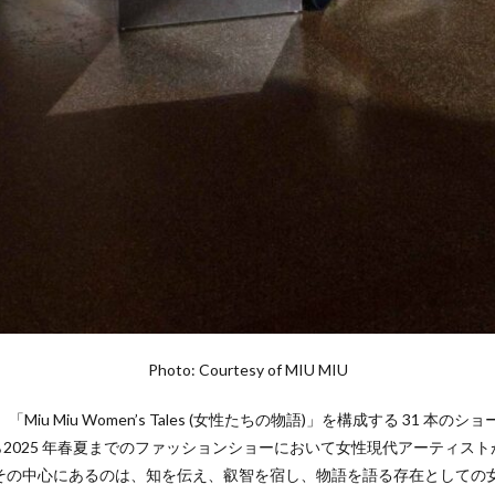
Photo: Courtesy of MIU MIU
s」は、「Miu Miu Women’s Tales (女性たちの物語)」を構成する 31 
から2025 年春夏までのファッションショーにおいて女性現代アーティスト
その中心にあるのは、知を伝え、叡智を宿し、物語を語る存在としての