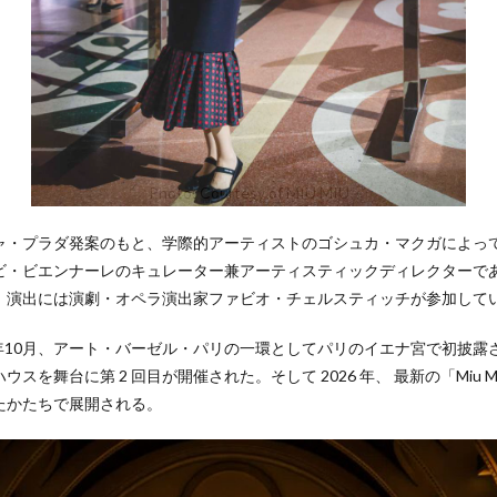
Photo: Courtesy of MIU MIU
ャ・プラダ発案のもと、学際的アーティストのゴシュカ・マクガによって
ビ・ビエンナーレのキュレーター兼アーティスティックディレクターであ
、演出には演劇・オペラ演出家ファビオ・チェルスティッチが参加して
s」は2024年10月、アート・バーゼル・パリの一環としてパリのイエナ宮で初披露
舞台に第 2 回目が開催された。そして 2026 年、 最新の「Miu Miu W
たかたちで展開される。