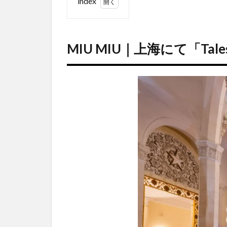
index
1
MIU
MIU｜上
海にて
MIU MIU｜上海にて「Tales
「Tales
&
Tellers」
第3弾を
開催