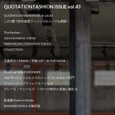
QUOTATION FASHION ISSUE vol.43
QUOTATION FASHION ISSUE vol.43
この1冊で秋冬最新ウィメンズ&メンズを網羅！
The Review：
SS26 WOMENS / MENS
PARIS MILAN LONDON NY TOKYO
COLLECTION
玉森裕太 × PRADA｜特集10P｜IN THE MODE｜
Close-up: WALES BONNER
2027年1月よりエルメスのメンズプレタポルテ部門
クリエーティブディレクターとなる
グレース・ウェールズ・バナーの創作の真髄に触れる
新連載 Poem in Mode
SHINYAKOZUKA 小塚信哉