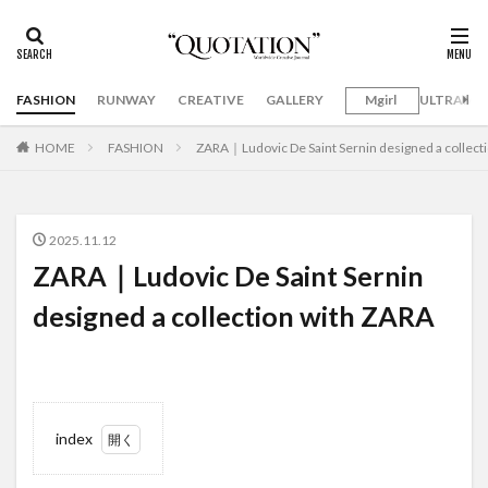
FASHION
RUNWAY
CREATIVE
GALLERY
Mgirl
ULTRAMA
HOME
FASHION
ZARA｜Ludovic De Saint Sernin designed a collect
2025.11.12
ZARA｜Ludovic De Saint Sernin
designed a collection with ZARA
index
1