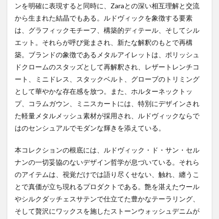
ンを明確に表現すると同時に、Zaraとの深い相互理解と交流
から生まれた結晶でもある。ルドヴィックを象徴する要素
は、グラフィックモチーフ、構築的ディテール、そしてシル
エット。それらが呼び覚まされ、新たな解釈のもとで再構
築。ブランドの象徴であるメタルアイレットは、ポリッシュ
ドクロームのスタッズとして再解釈され、レザートレンチコ
ート、ミニドレス、スタックベルト、グローブのトリミング
として華やかな存在感を放つ。また、ホルターネックトッ
プ、コラムガウン、ミニスカートには、特別にデザインされ
た軽量メタルメッシュ素材が採用され、ルドヴィックならで
はのセンシュアルでモダンな輝きを添えている。
本コレクションの根底には、ルドヴィック・ド・サン・セル
ナンの一切妥協のないデザイン哲学が息づいている。それら
のアイテムは、視覚だけでは語り尽くせない、触れ、纏うこ
とで真価が立ち現れるプロダクトである。艶を湛えたウール
やシルクダッチェスサテンで仕立てた豊かなテーラリング、
そして贅沢にワックスを施したストーンウォッシュデニムが