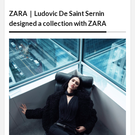
ZARA｜
Ludovic
ZARA｜Ludovic De Saint Sernin
De Saint
Sernin
designed a collection with ZARA
designed
a
collection
with
ZARA