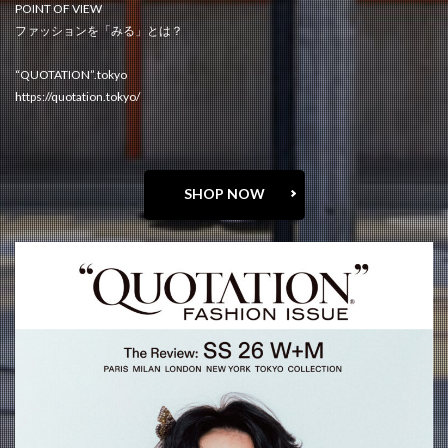
POINT OF VIEW
ファッションを「みる」とは？
“QUOTATION”.tokyo
https://quotation.tokyo/
SHOP NOW