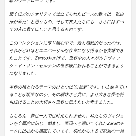
想のワードローブ”です。
驚くほどのクオリティで仕立てられたピースの数々は、私自
身が着たいと思うもの、そして友人たちにも、さらにはすべ
ての人に着てほしいと思えるものです。
このコレクションに取り組む中で、最も感動的だったのは、
それがどれほどユニバーサルな存在になり得るかを実感でき
たことです。Zaraのおかげで、世界中の人々がルドヴィッ
ク・ド・サン・セルナンの世界観に触れることができるよう
になりました。
本作の核となるテーマのひとつは“白昼夢”です。いま起きてい
ることが現実なのか、その曖昧さと共に、より大きな夢を持
ち続けることの大切さを世界に伝えたいと考えました。
もちろん、夢は一人では叶えられません。私たちのヴィジョ
ンを全面的に信じ、励まし、実現へと導いてくれたZaraのチ
ームには心から感謝しています。初めからまるで家族の一員