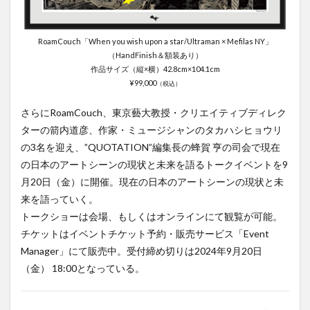
RoamCouch「When you wish upon a star/Ultraman × Mefilas NY」
（HandFinish＆額装あり）
作品サイズ（縦×横）42.8cm×104.1cm
¥99,000
（税込）
さらにRoamCouch、東京藝大教授・クリエイティブディレク
ターの箭内道彦、作家・ミュージシャンのタカハシヒョウリ
の3名を迎え、”QUOTATION”編集長の蜂賀 亨の司会で現在
の日本のアートシーンの現状と未来を語るトークイベントを9
月20日（金）に開催。現在の日本のアートシーンの現状と未
来を語っていく。
トークショーは会場、もしくはオンラインにて観覧が可能。
チケットはイベントチケット予約・販売サービス「Event
Manager」にて販売中。受付締め切りは2024年9月20日
（金） 18:00となっている。