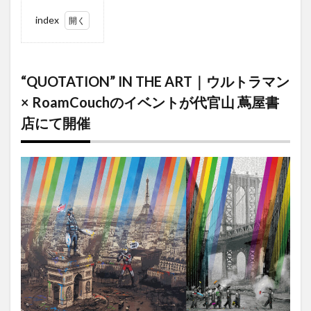
index
1
“QUOTATION”
IN THE ART｜
“QUOTATION” IN THE ART｜ウルトラマン
ウルトラマン
× RoamCouch
× RoamCouchのイベントが代官山 蔦屋書
のイベントが
店にて開催
代官山 蔦屋書
店にて開催