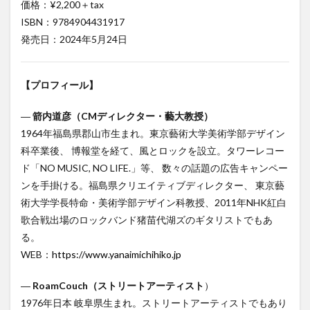
価格：¥2,200＋tax
ISBN：9784904431917
発売日：2024年5月24日
【プロフィール】
―
箭内道彦（CMディレクター・藝大教授）
1964年福島県郡山市生まれ。東京藝術大学美術学部デザイン
科卒業後、 博報堂を経て、風とロックを設立。タワーレコー
ド「NO MUSIC, NO LIFE.」等、 数々の話題の広告キャンペー
ンを手掛ける。福島県クリエイティブディレクター、 東京藝
術大学学長特命・美術学部デザイン科教授、2011年NHK紅白
歌合戦出場のロックバンド猪苗代湖ズのギタリストでもあ
る。
WEB：
https://www.yanaimichihiko.jp
―
RoamCouch（ストリートアーティスト
）
1976年日本 岐阜県生まれ。ストリートアーティストでもあり