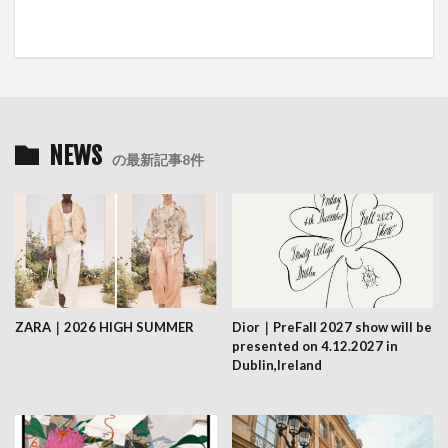
NEWS
の最新記事8件
ZARA｜2026 HIGH SUMMER
Dior｜PreFall 2027 show will be
presented on 4.12.2027 in
Dublin,Ireland