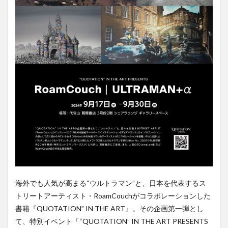
海外でも人気が高まる“ウルトラマン”と、日本を代表するス
トリートアーティスト・RoamCouchがコラボレーションした
書籍『QUOTATION” IN THE ART』。その企画第一弾とし
て、特別イベント「“QUOTATION” IN THE ART PRESENTS