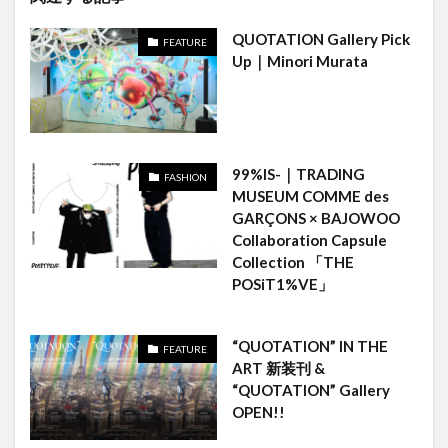
QUOTATION Gallery Pick
FEATURE
Up｜Minori Murata
99%IS-｜TRADING
FASHION
MUSEUM COMME des
GARÇONS × BAJOWOO
Collaboration Capsule
Collection 「THE
POSiT1%VE」
“QUOTATION” IN THE
FEATURE
ART 新装刊 &
“QUOTATION” Gallery
OPEN!!