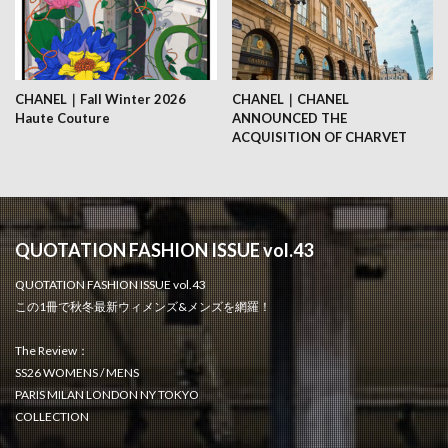
CHANEL｜Fall Winter 2026
CHANEL｜CHANEL
Haute Couture
ANNOUNCED THE
ACQUISITION OF CHARVET
QUOTATION FASHION ISSUE vol.43
QUOTATION FASHION ISSUE vol.43
この1冊で秋冬最新ウィメンズ&メンズを網羅！
The Review：
SS26 WOMENS / MENS
PARIS MILAN LONDON NY TOKYO
COLLECTION