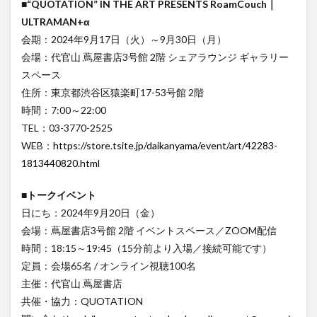
■
“QUOTATION” IN THE ART PRESENTS RoamCouch｜
ULTRAMAN+α
会期：2024年9月17日（火）～9月30日（月）
会場：代官山 蔦屋書店3号館 2階 シェアラウンジ ギャラリー
スペース
住所：東京都渋谷区猿楽町17-53号館 2階
時間：7:00～22:00
TEL：03-3770-2525
WEB：
https://store.tsite.jp/daikanyama/event/art/42283-
1813440820.html
■
トークイベント
日にち：2024年9月20日（金）
会場：蔦屋書店3号館 2階 イベントスペース／ZOOM配信
時間：18:15～19:45（15分前より入場／接続可能です）
定員：会場65名 / オンライン視聴100名
主催：代官山 蔦屋書店
共催・協力：QUOTATION