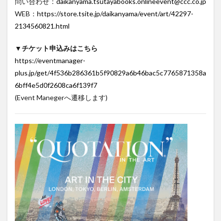
問い合わせ：
daikanyama.tsutayabooks.onlineevent@ccc.co.jp
WEB：
https://store.tsite.jp/daikanyama/event/art/42297-
2134560821.html
▼
チケット申込みはこちら
https://eventmanager-
plus.jp/get/4f536b286361b5f90829a6b46bac5c7765871358a
6bff4e5d0f2608ca6f139f7
(Event Manegerへ遷移します)