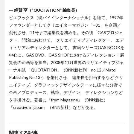
―
蜂賀 亨（”QUOTATION” 編集長）
ピエブックス（現パイインターナショナル）を経て、1997年
ファウンダーとしてクリエイターマガジン「+81」を企画／
創刊させ、11号まで編集長を務める。その後「GASプロジェ
クト」開始にあわせて、 クリエイティブディレクター、 エデ
ィトリアルディレクターとして、 書籍シリーズGAS BOOKを
中心に、GAS DVD、GAS SHOPにおけるディレクション・展
覧会の企画等を担当。2008年11月世界のクリエイティブジャ
ーナル誌 「QUOTATION」（BNN新社刊 – no.12／Matoi
Publishing No.13-）を創刊させ、 編集長を担当するなど クリ
エイティブ、グラフィックデザインをテーマに様々な分野で
企画／プロデュース、執筆、デザイン、 ディレクションなど
を手掛ける。著書に『from Magazine』（BNN新社）
『creative in japan』（BNN新社）などがある。
関連する記事