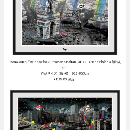
RoamCouch「Rainbow inc./Ultraman × Baltan Paris」（Hand Finish＆額装あ
り）
作品サイズ（縦×横）80.3×80.3cm
¥110,000
（税込）