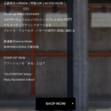
玉森裕太 × PRADA｜特集10P｜IN THE MODE｜
Close-up: WALES BONNER
2027年1月よりエルメスのメンズプレタポルテ部門
クリエーティブディレクターとなる
グレース・ウェールズ・バナーの創作の真髄に触れる
新連載 Poem in Mode
SHINYAKOZUKA 小塚信哉
POINT OF VIEW
ファッションを「みる」とは？
“QUOTATION”.tokyo
https://quotation.tokyo/
SHOP NOW