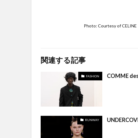
Photo: Courtesy of CELINE
関連する記事
COMME des
FASHION
UNDERCOVE
RUNWAY