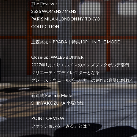
The Review：
SS26 WOMENS / MENS
PARIS MILAN LONDON NY TOKYO
COLLECTION
玉森裕太 × PRADA｜特集10P｜IN THE MODE｜
Close-up: WALES BONNER
2027年1月よりエルメスのメンズプレタポルテ部門
クリエーティブディレクターとなる
グレース・ウェールズ・バナーの創作の真髄に触れる
新連載 Poem in Mode
SHINYAKOZUKA 小塚信哉
POINT OF VIEW
ファッションを「みる」とは？