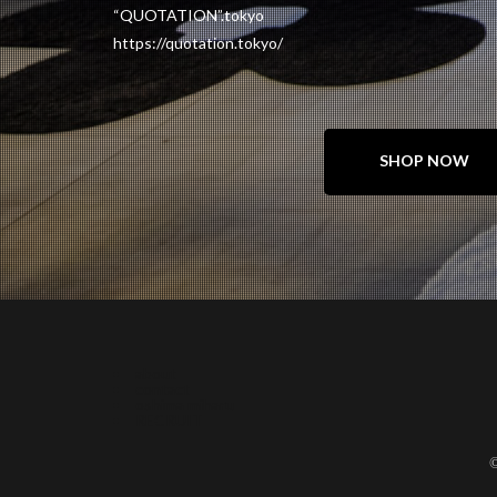
“QUOTATION”.tokyo
https://quotation.tokyo/
SHOP NOW
about
contact
oshima miharu
RECRUIT
©