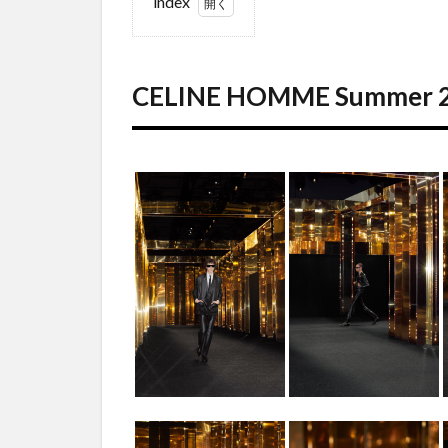
index
1
CELINE
HOMME
CELINE HOMME Summer 
Summer
2024