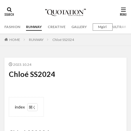
FASHION
RUNWAY
CREATIVE
GALLERY
Mgirl
ULTRAMA
HOME
RUNWAY
Chloé SS2024
2023.10.24
Chloé SS2024
index
1
Chloé
SS2024