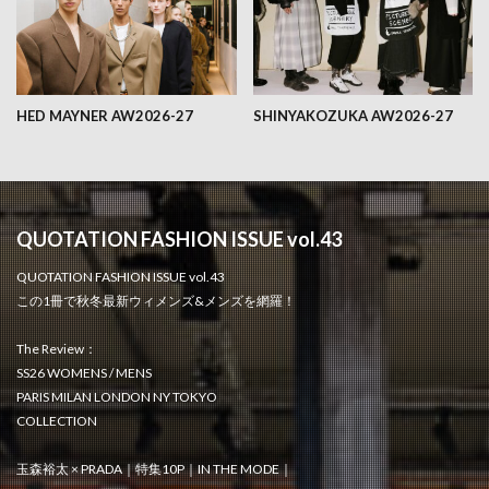
HED MAYNER AW2026-27
SHINYAKOZUKA AW2026-27
QUOTATION FASHION ISSUE vol.43
QUOTATION FASHION ISSUE vol.43
この1冊で秋冬最新ウィメンズ&メンズを網羅！
The Review：
SS26 WOMENS / MENS
PARIS MILAN LONDON NY TOKYO
COLLECTION
玉森裕太 × PRADA｜特集10P｜IN THE MODE｜