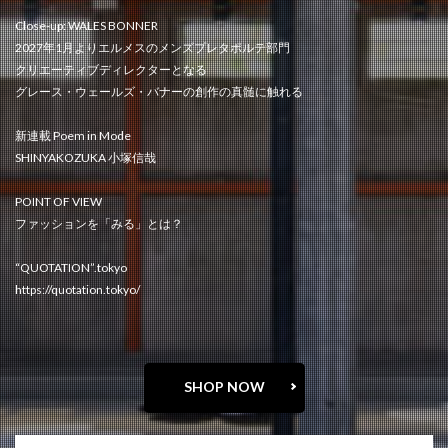
Close-up: WALES BONNER
2027年1月よりエルメスのメンズプレタポルテ部門
クリエーティブディレクターとなる
グレース・ウェールズ・バナーの創作の真髄に触れる
新連載 Poem in Mode
SHINYAKOZUKA 小塚信哉
POINT OF VIEW
ファッションを「みる」とは？
“QUOTATION”.tokyo
https://quotation.tokyo/
SHOP NOW