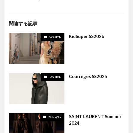
関連する記事
KidSuper SS2026
FASHION
Courrèges SS2025
FASHION
SAINT LAURENT Summer
RUNWAY
2024