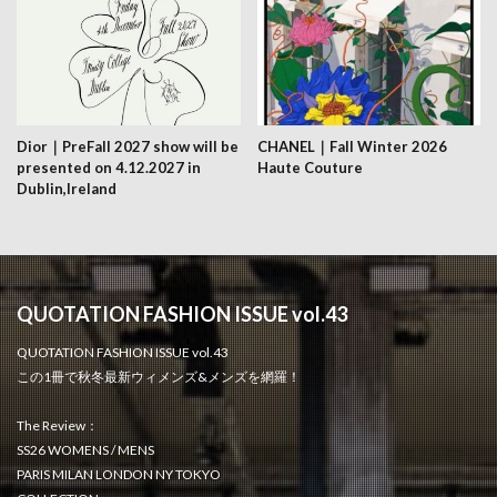
Dior｜PreFall 2027 show will be
CHANEL｜Fall Winter 2026
presented on 4.12.2027 in
Haute Couture
Dublin,Ireland
QUOTATION FASHION ISSUE vol.43
QUOTATION FASHION ISSUE vol.43
この1冊で秋冬最新ウィメンズ&メンズを網羅！
The Review：
SS26 WOMENS / MENS
PARIS MILAN LONDON NY TOKYO