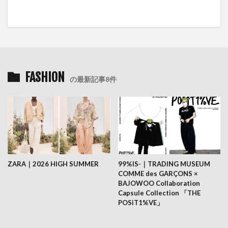
FASHION
の最新記事8件
ZARA｜2026 HIGH SUMMER
99%IS-｜TRADING MUSEUM
COMME des GARÇONS ×
BAJOWOO Collaboration
Capsule Collection 「THE
POSiT1%VE」