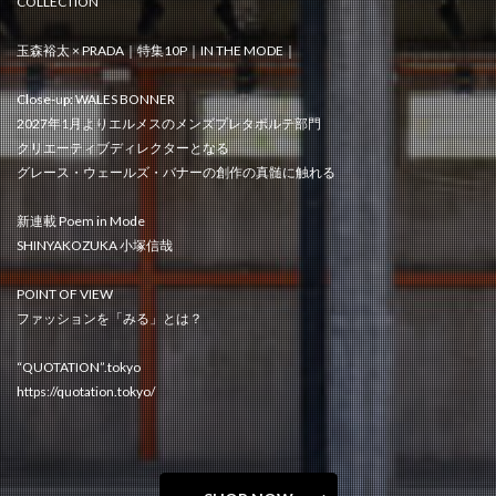
COLLECTION
玉森裕太 × PRADA｜特集10P｜IN THE MODE｜
Close-up: WALES BONNER
2027年1月よりエルメスのメンズプレタポルテ部門
クリエーティブディレクターとなる
グレース・ウェールズ・バナーの創作の真髄に触れる
新連載 Poem in Mode
SHINYAKOZUKA 小塚信哉
POINT OF VIEW
ファッションを「みる」とは？
“QUOTATION”.tokyo
https://quotation.tokyo/