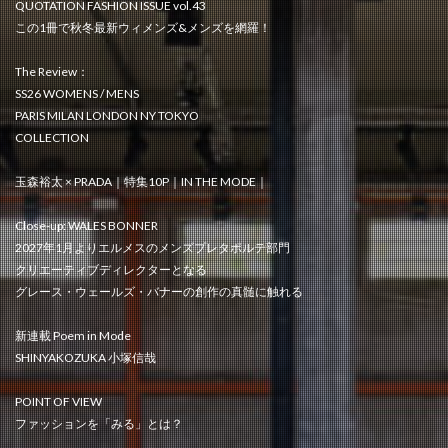
QUOTATION FASHION ISSUE vol.43
この1冊で秋冬最新ウィメンズ&メンズを網羅！
The Review：
SS26 WOMENS / MENS
PARIS MILAN LONDON NY TOKYO
COLLECTION
玉森裕太 × PRADA｜特集10P｜IN THE MODE｜
Close-up: WALES BONNER
2027年1月よりエルメスのメンズプレタポルテ部門
クリエーティブディレクターとなる
グレース・ウェールズ・バナーの創作の真髄に触れる
新連載 Poem in Mode
SHINYAKOZUKA 小塚信哉
POINT OF VIEW
ファッションを「みる」とは？