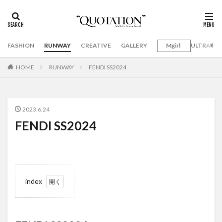
FASHION
RUNWAY
CREATIVE
GALLERY
Mgirl
ULTRAMA
HOME
RUNWAY
FENDI SS2024
2023.6.24
FENDI SS2024
index
1
FENDI
SS2024