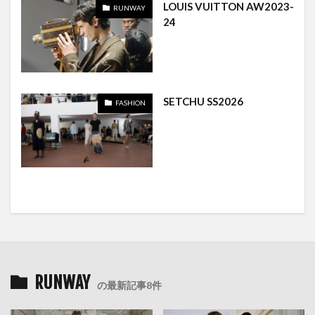
LOUIS VUITTON AW2023-
RUNWAY
24
SETCHU SS2026
FASHION
RUNWAY
の最新記事8件