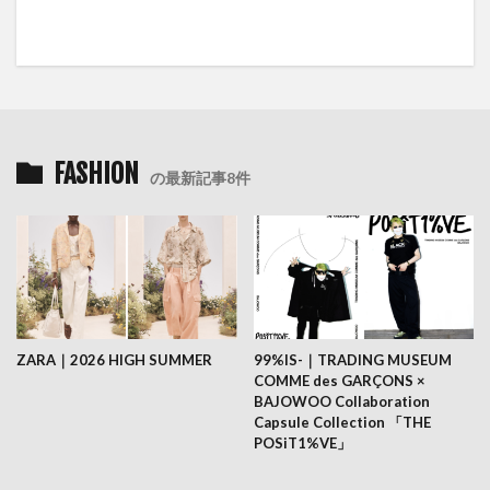
FASHION
の最新記事8件
ZARA｜2026 HIGH SUMMER
99%IS-｜TRADING MUSEUM
COMME des GARÇONS ×
BAJOWOO Collaboration
Capsule Collection 「THE
POSiT1%VE」