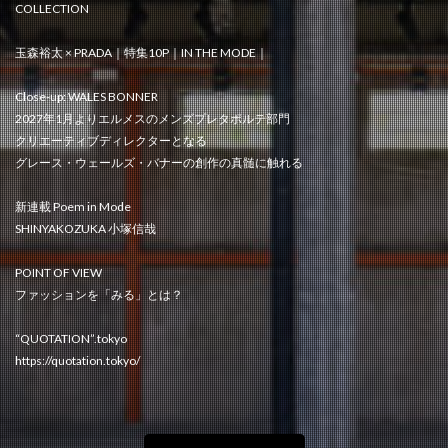
COLLECTION
玉森裕太 × PRADA｜特集10P｜IN THE MODE｜
Close-up: WALES BONNER
2027年1月よりエルメスのメンズプレタポルテ部門
クリエーティブディレクターとなる
グレース・ウェールズ・バナーの創作の真髄に触れる
新連載 Poem in Mode
SHINYAKOZUKA 小塚信哉
POINT OF VIEW
ファッションを「みる」とは？
“QUOTATION”.tokyo
https://quotation.tokyo/