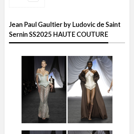
1
Jean
Paul
Gaultier
Jean Paul Gaultier by Ludovic de Saint
by Ludovic
de Saint
Sernin SS2025 HAUTE COUTURE
Sernin
SS2025
HAUTE
COUTURE