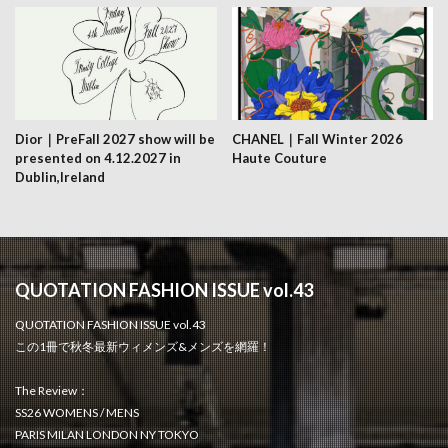
Dior｜PreFall 2027 show will be
CHANEL｜Fall Winter 2026
presented on 4.12.2027 in
Haute Couture
Dublin,Ireland
QUOTATION FASHION ISSUE vol.43
QUOTATION FASHION ISSUE vol.43
この1冊で秋冬最新ウィメンズ&メンズを網羅！
The Review：
SS26 WOMENS / MENS
PARIS MILAN LONDON NY TOKYO