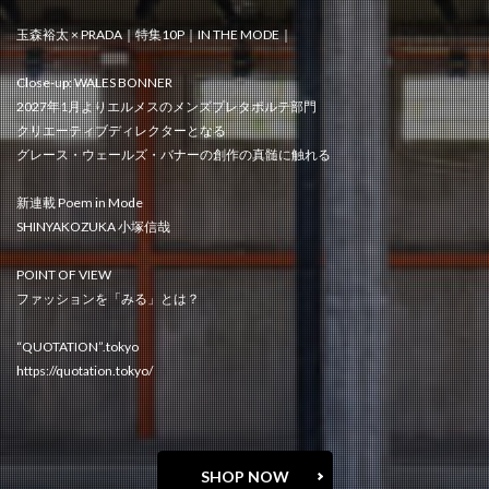
玉森裕太 × PRADA｜特集10P｜IN THE MODE｜
Close-up: WALES BONNER
2027年1月よりエルメスのメンズプレタポルテ部門
クリエーティブディレクターとなる
グレース・ウェールズ・バナーの創作の真髄に触れる
新連載 Poem in Mode
SHINYAKOZUKA 小塚信哉
POINT OF VIEW
ファッションを「みる」とは？
“QUOTATION”.tokyo
https://quotation.tokyo/
SHOP NOW