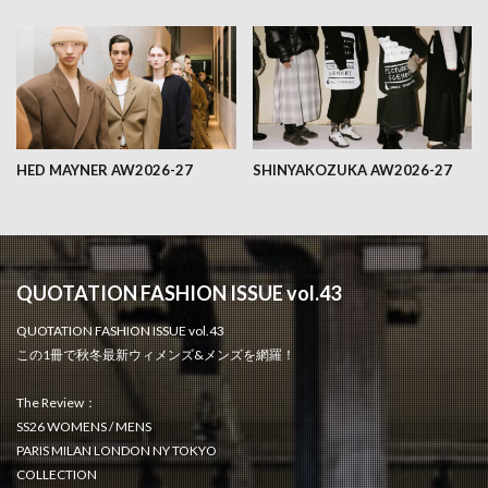
HED MAYNER AW2026-27
SHINYAKOZUKA AW2026-27
QUOTATION FASHION ISSUE vol.43
QUOTATION FASHION ISSUE vol.43
この1冊で秋冬最新ウィメンズ&メンズを網羅！
The Review：
SS26 WOMENS / MENS
PARIS MILAN LONDON NY TOKYO
COLLECTION