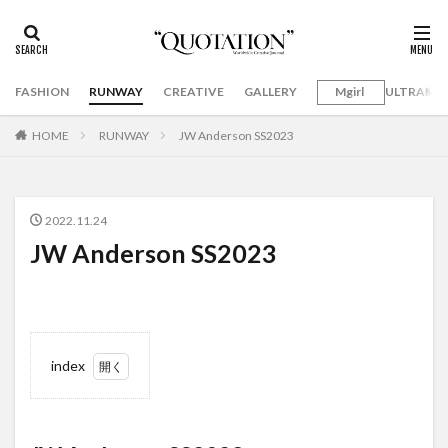
FASHION
RUNWAY
CREATIVE
GALLERY
Mgirl
ULTRAMA
HOME
RUNWAY
JW Anderson SS2023
2022.11.24
JW Anderson SS2023
index
1
JW
Anderson
SS2023