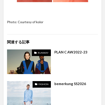
Photo: Courtesy of kolor
関連する記事
PLAN C AW2022-23
RUNWAY
bemerkung SS2026
FASHION