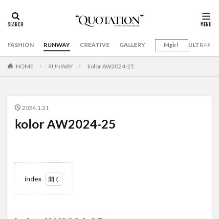
FASHION
RUNWAY
CREATIVE
GALLERY
Mgirl
ULTRAMA
HOME
RUNWAY
kolor AW2024-25
2024.1.21
kolor AW2024-25
index
1
kolor
AW2024-