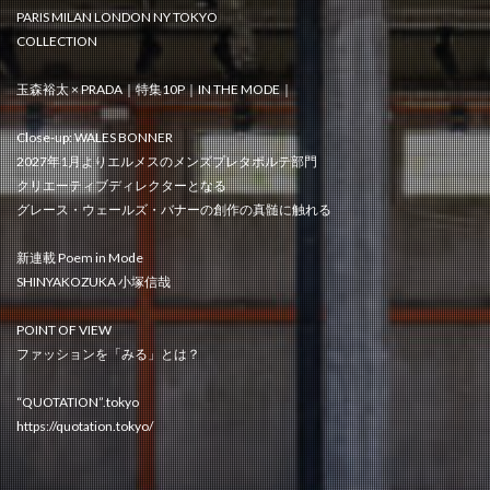
PARIS MILAN LONDON NY TOKYO
COLLECTION
玉森裕太 × PRADA｜特集10P｜IN THE MODE｜
Close-up: WALES BONNER
2027年1月よりエルメスのメンズプレタポルテ部門
クリエーティブディレクターとなる
グレース・ウェールズ・バナーの創作の真髄に触れる
新連載 Poem in Mode
SHINYAKOZUKA 小塚信哉
POINT OF VIEW
ファッションを「みる」とは？
“QUOTATION”.tokyo
https://quotation.tokyo/