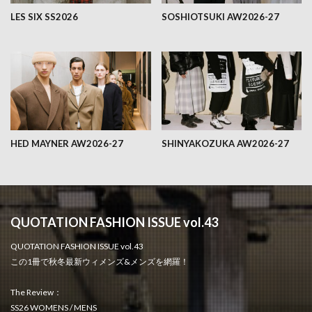
LES SIX SS2026
SOSHIOTSUKI AW2026-27
HED MAYNER AW2026-27
SHINYAKOZUKA AW2026-27
QUOTATION FASHION ISSUE vol.43
QUOTATION FASHION ISSUE vol.43
この1冊で秋冬最新ウィメンズ&メンズを網羅！
The Review：
SS26 WOMENS / MENS