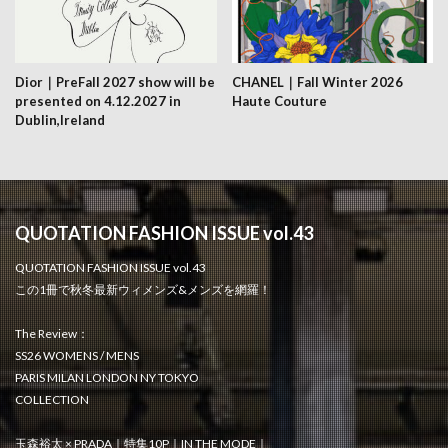
Dior｜PreFall 2027 show will be
CHANEL｜Fall Winter 2026
presented on 4.12.2027 in
Haute Couture
Dublin,Ireland
QUOTATION FASHION ISSUE vol.43
QUOTATION FASHION ISSUE vol.43
この1冊で秋冬最新ウィメンズ&メンズを網羅！
The Review：
SS26 WOMENS / MENS
PARIS MILAN LONDON NY TOKYO
COLLECTION
玉森裕太 × PRADA｜特集10P｜IN THE MODE｜