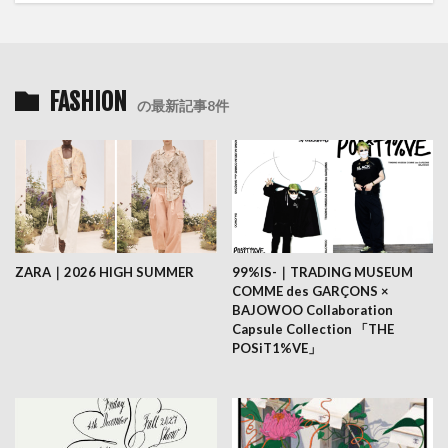
FASHION
の最新記事8件
ZARA｜2026 HIGH SUMMER
99%IS-｜TRADING MUSEUM
COMME des GARÇONS ×
BAJOWOO Collaboration
Capsule Collection 「THE
POSiT1%VE」