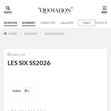
FASHION
RUNWAY
CREATIVE
GALLERY
Mgirl
ULTRAMA
HOME
FASHION
LES SIX SS2026
2026.1.20
LES SIX SS2026
index
1
LES SIX
SS2026