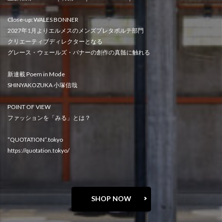
Close-up: WALES BONNER
2027年1月よりエルメスのメンズプレタポルテ部門
クリエーティブディレクターとなる
グレース・ウェールズ・バナーの創作の真髄に触れる
新連載 Poem in Mode
SHINYAKOZUKA 小塚信哉
POINT OF VIEW
ファッションを「みる」とは？
“QUOTATION”.tokyo
https://quotation.tokyo/
SHOP NOW