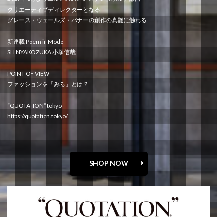
クリエーティブディレクターとなる
グレース・ウェールズ・バナーの創作の真髄に触れる
新連載 Poem in Mode
SHINYAKOZUKA 小塚信哉
POINT OF VIEW
ファッションを「みる」とは？
“QUOTATION”.tokyo
https://quotation.tokyo/
SHOP NOW