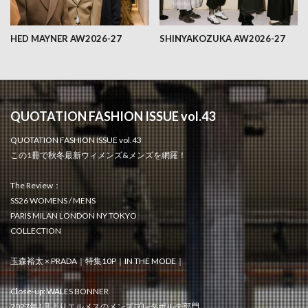
HED MAYNER AW2026-27
SHINYAKOZUKA AW2026-27
QUOTATION FASHION ISSUE vol.43
QUOTATION FASHION ISSUE vol.43
この1冊で秋冬最新ウィメンズ&メンズを網羅！
The Review：
SS26 WOMENS / MENS
PARIS MILAN LONDON NY TOKYO
COLLECTION
玉森裕太 × PRADA｜特集10P｜IN THE MODE｜
Close-up: WALES BONNER
2027年1月よりエルメスのメンズプレタポルテ部門