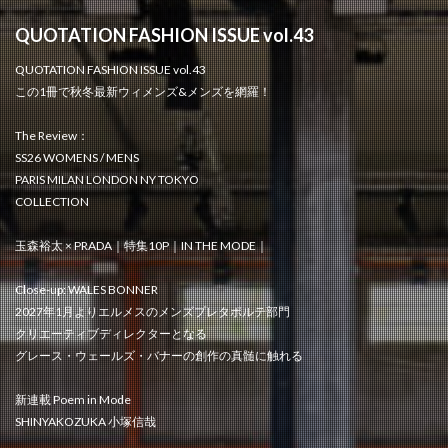
QUOTATION FASHION ISSUE vol.43
QUOTATION FASHION ISSUE vol.43
この1冊で秋冬最新ウィメンズ&メンズを網羅！
The Review：
SS26 WOMENS / MENS
PARIS MILAN LONDON NY TOKYO
COLLECTION
玉森裕太 × PRADA｜特集10P｜IN THE MODE｜
Close-up: WALES BONNER
2027年1月よりエルメスのメンズプレタポルテ部門
クリエーティブディレクターとなる
グレース・ウェールズ・バナーの創作の真髄に触れる
新連載 Poem in Mode
SHINYAKOZUKA 小塚信哉