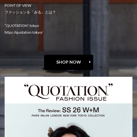
POINT OF VIEW
ファッションを「みる」とは？
“QUOTATION”.tokyo
https://quotation.tokyo/
SHOP NOW