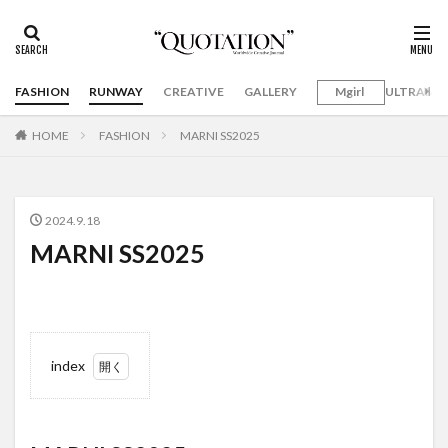
FASHION
RUNWAY
CREATIVE
GALLERY
Mgirl
ULTRAMA
HOME
FASHION
MARNI SS2025
2024.9.18
MARNI SS2025
index
1
MARNI
SS2025