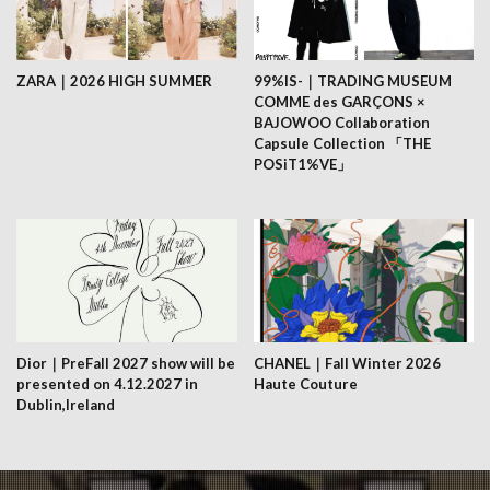
ZARA｜2026 HIGH SUMMER
99%IS-｜TRADING MUSEUM
COMME des GARÇONS ×
BAJOWOO Collaboration
Capsule Collection 「THE
POSiT1%VE」
Dior｜PreFall 2027 show will be
CHANEL｜Fall Winter 2026
presented on 4.12.2027 in
Haute Couture
Dublin,Ireland