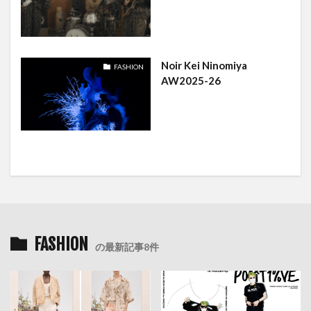
Noir Kei Ninomiya
FASHION
AW2025-26
FASHION
の最新記事8件