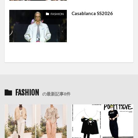
Casablanca SS2026
FASHION
FASHION
の最新記事8件