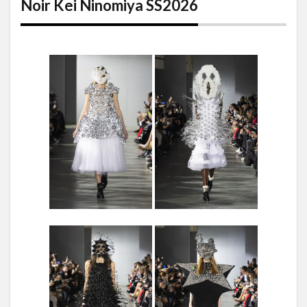
Noir Kei Ninomiya SS2026
SS2026