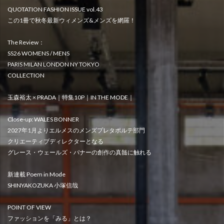
QUOTATION FASHION ISSUE vol.43
この1冊で秋冬最新ウィメンズ&メンズを網羅！
The Review：
SS26 WOMENS / MENS
PARIS MILAN LONDON NY TOKYO
COLLECTION
玉森裕太 × PRADA｜特集10P｜IN THE MODE｜
Close-up: WALES BONNER
2027年1月よりエルメスのメンズプレタポルテ部門
クリエーティブディレクターとなる
グレース・ウェールズ・バナーの創作の真髄に触れる
新連載 Poem in Mode
SHINYAKOZUKA 小塚信哉
POINT OF VIEW
ファッションを「みる」とは？