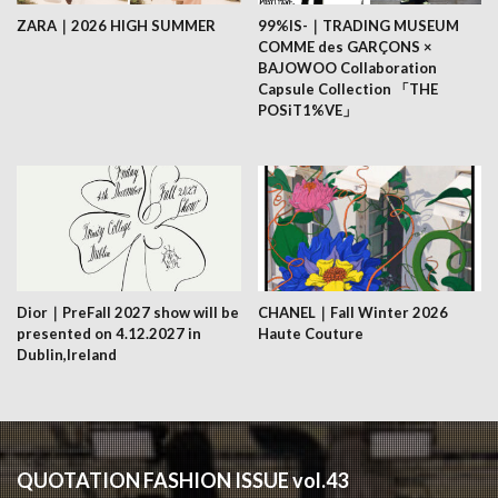
ZARA｜2026 HIGH SUMMER
99%IS-｜TRADING MUSEUM
COMME des GARÇONS ×
BAJOWOO Collaboration
Capsule Collection 「THE
POSiT1%VE」
Dior｜PreFall 2027 show will be
CHANEL｜Fall Winter 2026
presented on 4.12.2027 in
Haute Couture
Dublin,Ireland
QUOTATION FASHION ISSUE vol.43