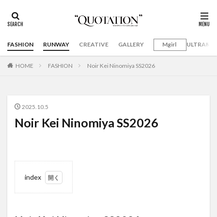
FASHION
RUNWAY
CREATIVE
GALLERY
Mgirl
ULTRAMA
HOME
FASHION
Noir Kei Ninomiya SS2026
2025.10.5
Noir Kei Ninomiya SS2026
index
1
Noir
Kei
Ninomiya