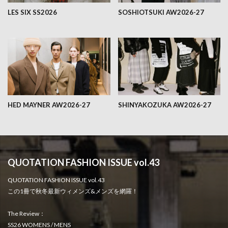
LES SIX SS2026
SOSHIOTSUKI AW2026-27
HED MAYNER AW2026-27
SHINYAKOZUKA AW2026-27
QUOTATION FASHION ISSUE vol.43
QUOTATION FASHION ISSUE vol.43
この1冊で秋冬最新ウィメンズ&メンズを網羅！
The Review：
SS26 WOMENS / MENS