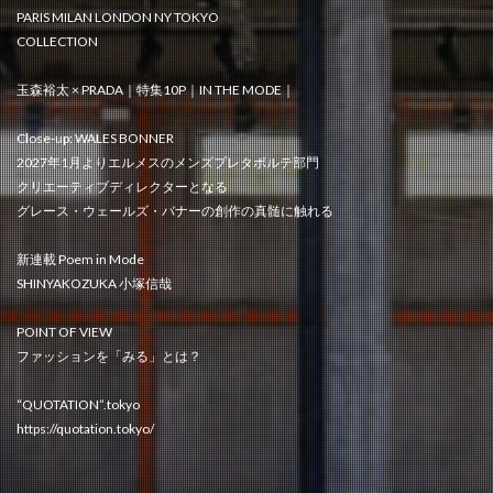
PARIS MILAN LONDON NY TOKYO
COLLECTION
玉森裕太 × PRADA｜特集10P｜IN THE MODE｜
Close-up: WALES BONNER
2027年1月よりエルメスのメンズプレタポルテ部門
クリエーティブディレクターとなる
グレース・ウェールズ・バナーの創作の真髄に触れる
新連載 Poem in Mode
SHINYAKOZUKA 小塚信哉
POINT OF VIEW
ファッションを「みる」とは？
“QUOTATION”.tokyo
https://quotation.tokyo/