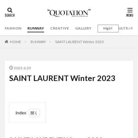
FASHION
RUNWAY
CREATIVE
GALLERY
Mgirl
ULTRAMA
HOME
RUNWAY
SAINT LAURENT Winter 2023
2023.6.20
SAINT LAURENT Winter 2023
index
1
SAINT
LAURENT