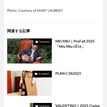
Photo: Courtesy of SAINT LAURENT
関連する記事
MIU MIU｜PreFall 2025
FASHION
「Miu Miu L’Été」
PLAN C SS2023
RUNWAY
VALENTINO｜2025 Cruise
FASHION