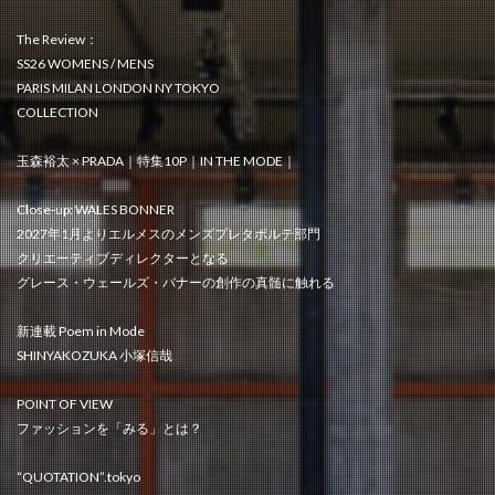
The Review：
SS26 WOMENS / MENS
PARIS MILAN LONDON NY TOKYO
COLLECTION
玉森裕太 × PRADA｜特集10P｜IN THE MODE｜
Close-up: WALES BONNER
2027年1月よりエルメスのメンズプレタポルテ部門
クリエーティブディレクターとなる
グレース・ウェールズ・バナーの創作の真髄に触れる
新連載 Poem in Mode
SHINYAKOZUKA 小塚信哉
POINT OF VIEW
ファッションを「みる」とは？
“QUOTATION”.tokyo