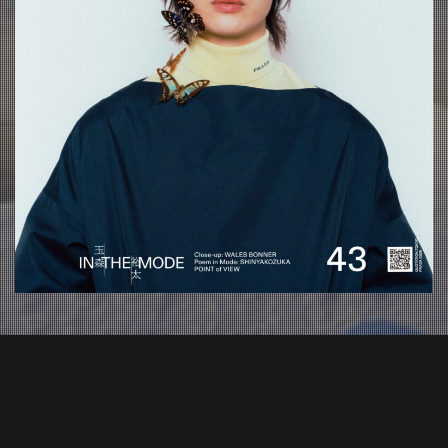
about
contact
oshima miharu
RECRUIT