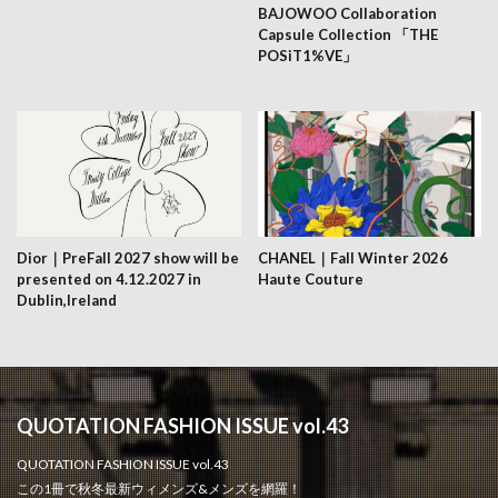
BAJOWOO Collaboration
Capsule Collection 「THE
POSiT1%VE」
Dior｜PreFall 2027 show will be
CHANEL｜Fall Winter 2026
presented on 4.12.2027 in
Haute Couture
Dublin,Ireland
QUOTATION FASHION ISSUE vol.43
QUOTATION FASHION ISSUE vol.43
この1冊で秋冬最新ウィメンズ&メンズを網羅！