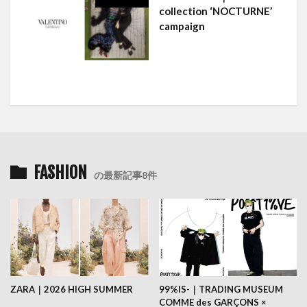
collection ‘NOCTURNE’
campaign
FASHION
の最新記事8件
ZARA｜2026 HIGH SUMMER
99%IS-｜TRADING MUSEUM
COMME des GARÇONS ×