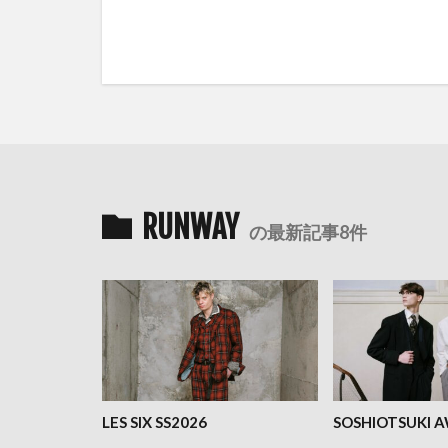
RUNWAY
の最新記事8件
LES SIX SS2026
SOSHIOTSUKI 