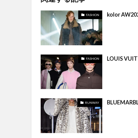
kolor AW20
FASHION
LOUIS VUI
FASHION
BLUEMARBL
RUNWAY