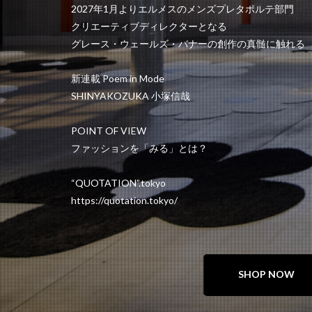
2027年1月よりエルメスのメンズプレタポルテ部門
クリエーティブディレクターとなる
グレース・ウェールズ・バナーの創作の真髄に触れる
新連載 Poem in Mode
SHINYAKOZUKA 小塚信哉
POINT OF VIEW
ファッションを「みる」とは？
“QUOTATION”.tokyo
https://quotation.tokyo/
SHOP NOW