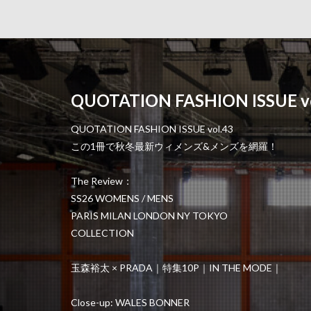
QUOTATION FASHION ISSUE vo
QUOTATION FASHION ISSUE vol.43
この1冊で秋冬最新ウィメンズ&メンズを網羅！
The Review：
SS26 WOMENS / MENS
PARIS MILAN LONDON NY TOKYO
COLLECTION
玉森裕太 × PRADA｜特集10P｜IN THE MODE｜
Close-up: WALES BONNER