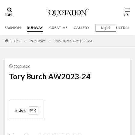
FASHION
RUNWAY
CREATIVE
GALLERY
Mgirl
ULTRAMA
HOME
RUNWAY
Tory Burch AW2023-24
2023.6.20
Tory Burch AW2023-24
index
1
Tory
Burch
AW2023-