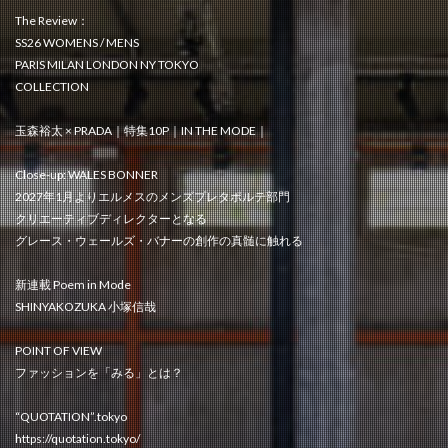
The Review：
SS26 WOMENS / MENS
PARIS MILAN LONDON NY TOKYO
COLLECTION
玉森裕太 × PRADA｜特集10P｜IN THE MODE｜
Close-up: WALES BONNER
2027年1月よりエルメスのメンズプレタポルテ部門
クリエーティブディレクターとなる
グレース・ウェールズ・バナーの創作の真髄に触れる
新連載 Poem in Mode
SHINYAKOZUKA 小塚信哉
POINT OF VIEW
ファッションを「みる」とは？
“QUOTATION”.tokyo
https://quotation.tokyo/