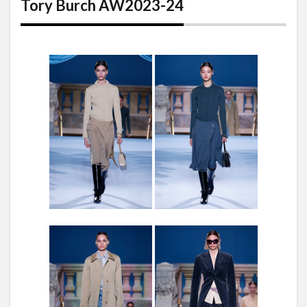
Tory Burch AW2023-24
24