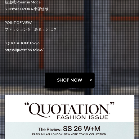
新連載 Poem in Mode
SHINYAKOZUKA 小塚信哉
POINT OF VIEW
ファッションを「みる」とは？
“QUOTATION”.tokyo
https://quotation.tokyo/
SHOP NOW