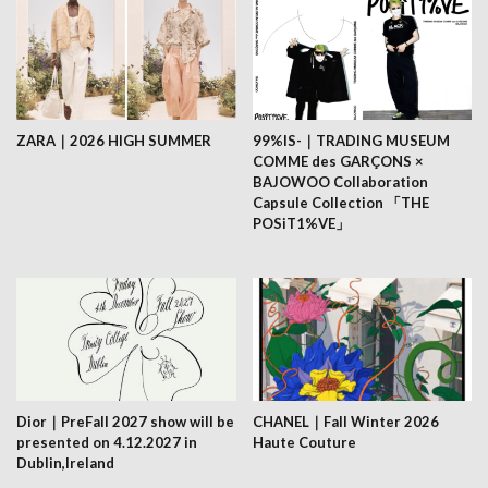
ZARA｜2026 HIGH SUMMER
99%IS-｜TRADING MUSEUM
COMME des GARÇONS ×
BAJOWOO Collaboration
Capsule Collection 「THE
POSiT1%VE」
Dior｜PreFall 2027 show will be
CHANEL｜Fall Winter 2026
presented on 4.12.2027 in
Haute Couture
Dublin,Ireland