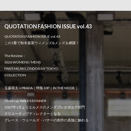
QUOTATION FASHION ISSUE vol.43
QUOTATION FASHION ISSUE vol.43
この1冊で秋冬最新ウィメンズ&メンズを網羅！
The Review：
SS26 WOMENS / MENS
PARIS MILAN LONDON NY TOKYO
COLLECTION
玉森裕太 × PRADA｜特集10P｜IN THE MODE｜
Close-up: WALES BONNER
2027年1月よりエルメスのメンズプレタポルテ部門
クリエーティブディレクターとなる
グレース・ウェールズ・バナーの創作の真髄に触れる