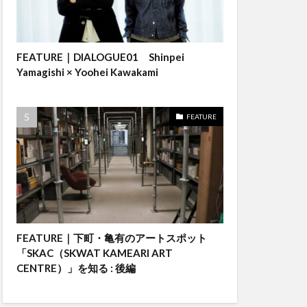
FEATURE｜DIALOGUE01 Shinpei
Yamagishi × Yoohei Kawakami
FEATURE
FEATURE｜下町・亀有のアートスポット
「SKAC（SKWAT KAMEARI ART
CENTRE）」を知る : 後編