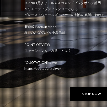
2027年1月よりエルメスのメンズプレタポルテ部門
クリエーティブディレクターとなる
グレース・ウェールズ・バナーの創作の真髄に触れる
新連載 Poem in Mode
SHINYAKOZUKA 小塚信哉
POINT OF VIEW
ファッションを「みる」とは？
“QUOTATION”.tokyo
https://quotation.tokyo/
SHOP NOW