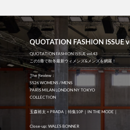
QUOTATION FASHION ISSUE vo
QUOTATION FASHION ISSUE vol.43
この1冊で秋冬最新ウィメンズ&メンズを網羅！
The Review：
SS26 WOMENS / MENS
PARIS MILAN LONDON NY TOKYO
COLLECTION
玉森裕太 × PRADA｜特集10P｜IN THE MODE｜
Close-up: WALES BONNER