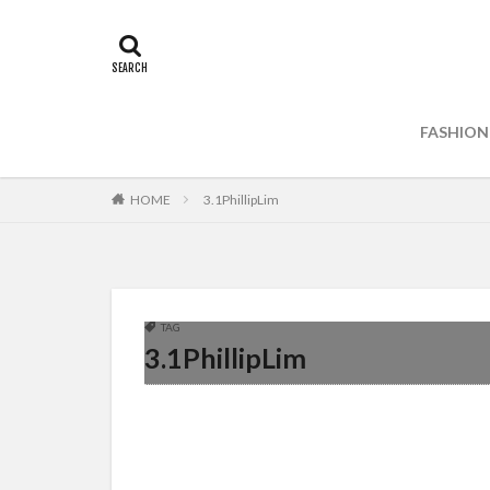
FASHION
HOME
3.1PhillipLim
TAG
3.1PhillipLim