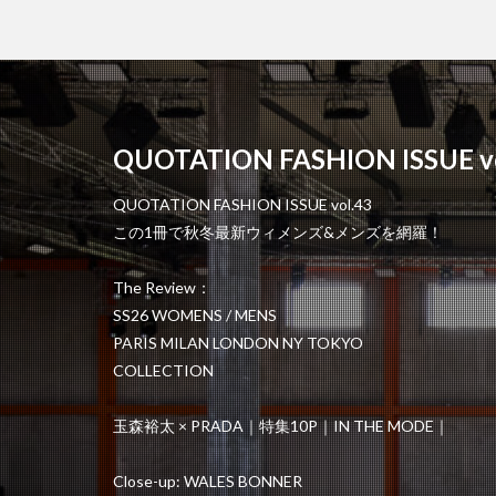
QUOTATION FASHION ISSUE vo
QUOTATION FASHION ISSUE vol.43
この1冊で秋冬最新ウィメンズ&メンズを網羅！
The Review：
SS26 WOMENS / MENS
PARIS MILAN LONDON NY TOKYO
COLLECTION
玉森裕太 × PRADA｜特集10P｜IN THE MODE｜
Close-up: WALES BONNER