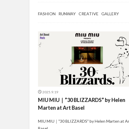
FASHION
RUNWAY
CREATIVE
GALLERY
2025.9.19
MIU MIU｜”30 BLIZZARDS” by Helen
Marten at Art Basel
MIU MIU｜"30 BLIZZARDS" by Helen Marten at Ar
Basel