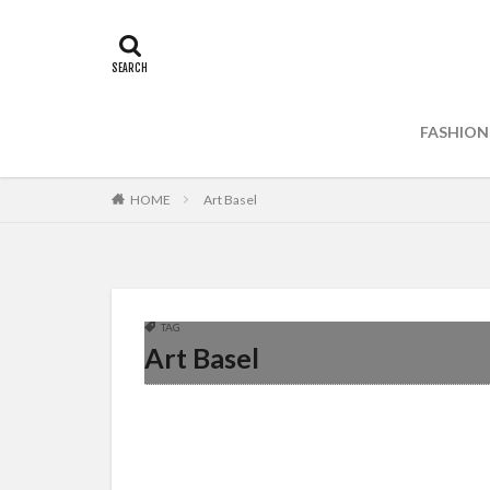
FASHION
HOME
Art Basel
TAG
Art Basel