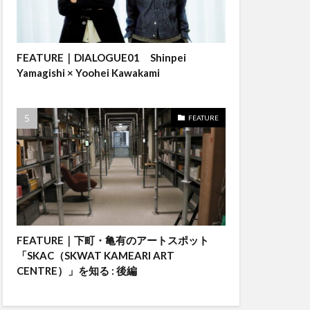
FEATURE｜DIALOGUE01 Shinpei
Yamagishi × Yoohei Kawakami
FEATURE
FEATURE｜下町・亀有のアートスポット
「SKAC（SKWAT KAMEARI ART
CENTRE）」を知る : 後編