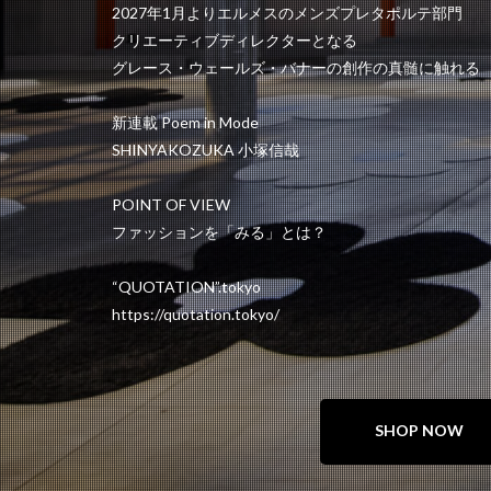
2027年1月よりエルメスのメンズプレタポルテ部門
クリエーティブディレクターとなる
グレース・ウェールズ・バナーの創作の真髄に触れる
新連載 Poem in Mode
SHINYAKOZUKA 小塚信哉
POINT OF VIEW
ファッションを「みる」とは？
“QUOTATION”.tokyo
https://quotation.tokyo/
SHOP NOW