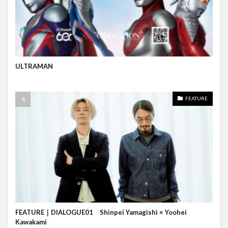
ULTRAMAN
FEATURE
FEATURE｜DIALOGUE01 Shinpei Yamagishi × Yoohei
Kawakami