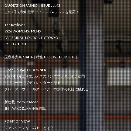
QUOTATION FASHION ISSUE vol.43
この1冊で秋冬最新ウィメンズ&メンズを網羅！
The Review：
SS26 WOMENS / MENS
PARIS MILAN LONDON NY TOKYO
COLLECTION
玉森裕太 × PRADA｜特集10P｜IN THE MODE｜
Close-up: WALES BONNER
2027年1月よりエルメスのメンズプレタポルテ部門
クリエーティブディレクターとなる
グレース・ウェールズ・バナーの創作の真髄に触れる
新連載 Poem in Mode
SHINYAKOZUKA 小塚信哉
POINT OF VIEW
ファッションを「みる」とは？