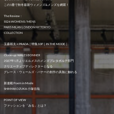
この1冊で秋冬最新ウィメンズ&メンズを網羅！
The Review：
SS26 WOMENS / MENS
PARIS MILAN LONDON NY TOKYO
COLLECTION
玉森裕太 × PRADA｜特集10P｜IN THE MODE｜
Close-up: WALES BONNER
2027年1月よりエルメスのメンズプレタポルテ部門
クリエーティブディレクターとなる
グレース・ウェールズ・バナーの創作の真髄に触れる
新連載 Poem in Mode
SHINYAKOZUKA 小塚信哉
POINT OF VIEW
ファッションを「みる」とは？