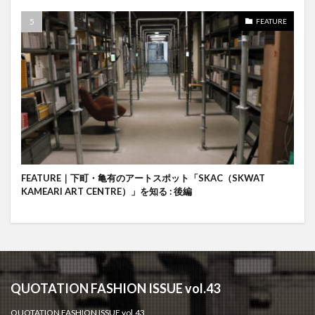
FEATURE
FEATURE｜下町・亀有のアートスポット「SKAC（SKWAT
KAMEARI ART CENTRE）」を知る : 後編
QUOTATION FASHION ISSUE vol.43
QUOTATION FASHION ISSUE vol.43