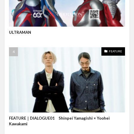
ULTRAMAN
FEATURE
FEATURE｜DIALOGUE01 Shinpei Yamagishi × Yoohei
Kawakami