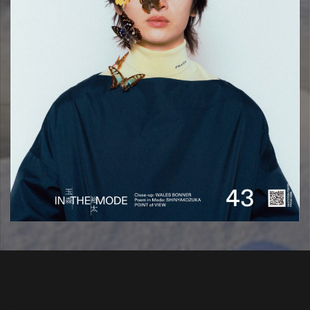
about
contact
oshima miharu
RECRUIT