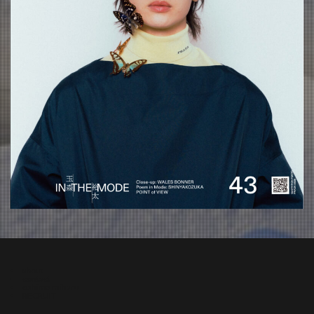
about
contact
oshima miharu
RECRUIT