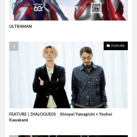
ULTRAMAN
FEATURE
FEATURE｜DIALOGUE01 Shinpei Yamagishi × Yoohei
Kawakami