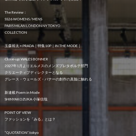
The Review：
SS26 WOMENS / MENS
PARIS MILAN LONDON NY TOKYO
COLLECTION
玉森裕太 × PRADA｜特集10P｜IN THE MODE｜
Close-up: WALES BONNER
2027年1月よりエルメスのメンズプレタポルテ部門
クリエーティブディレクターとなる
グレース・ウェールズ・バナーの創作の真髄に触れる
新連載 Poem in Mode
SHINYAKOZUKA 小塚信哉
POINT OF VIEW
ファッションを「みる」とは？
“QUOTATION”.tokyo