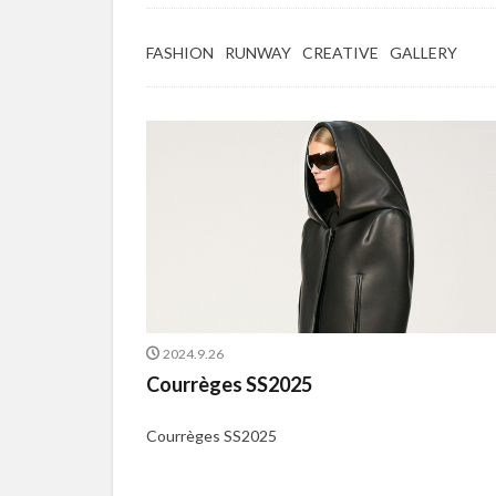
FASHION
RUNWAY
CREATIVE
GALLERY
2024.9.26
Courrèges SS2025
Courrèges SS2025