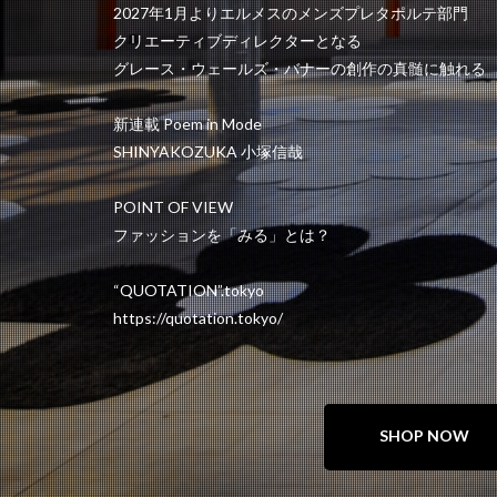
2027年1月よりエルメスのメンズプレタポルテ部門
クリエーティブディレクターとなる
グレース・ウェールズ・バナーの創作の真髄に触れる
新連載 Poem in Mode
SHINYAKOZUKA 小塚信哉
POINT OF VIEW
ファッションを「みる」とは？
“QUOTATION”.tokyo
https://quotation.tokyo/
SHOP NOW