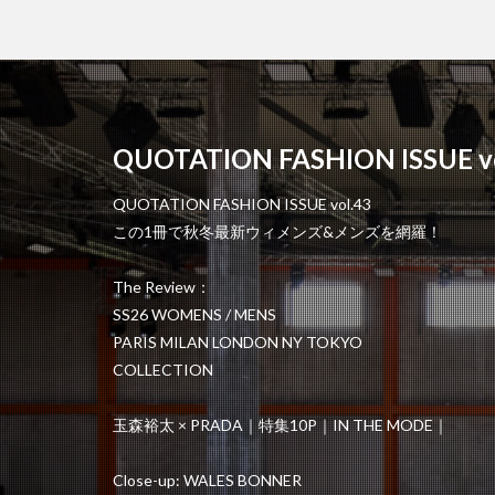
QUOTATION FASHION ISSUE vo
QUOTATION FASHION ISSUE vol.43
この1冊で秋冬最新ウィメンズ&メンズを網羅！
The Review：
SS26 WOMENS / MENS
PARIS MILAN LONDON NY TOKYO
COLLECTION
玉森裕太 × PRADA｜特集10P｜IN THE MODE｜
Close-up: WALES BONNER