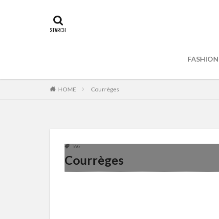
FASHION
HOME
Courrèges
TAG
Courrèges