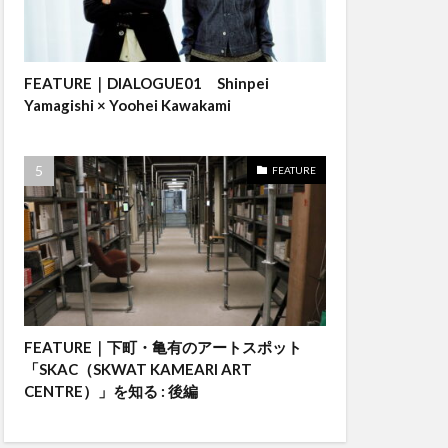
FEATURE｜DIALOGUE01 Shinpei
Yamagishi × Yoohei Kawakami
FEATURE
FEATURE｜下町・亀有のアートスポット
「SKAC（SKWAT KAMEARI ART
CENTRE）」を知る : 後編