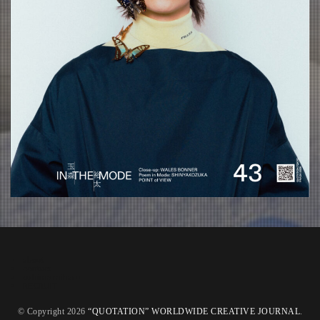
about
contact
oshima miharu
RECRUIT
© Copyright 2026
“QUOTATION” WORLDWIDE CREATIVE JOURNAL
.