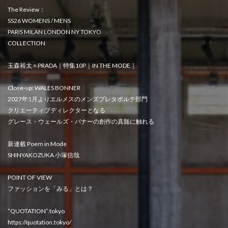
The Review：
SS26 WOMENS / MENS
PARIS MILAN LONDON NY TOKYO
COLLECTION
玉森裕太 × PRADA｜特集10P｜IN THE MODE｜
Close-up: WALES BONNER
2027年1月よりエルメスのメンズプレタポルテ部門
クリエーティブディレクターとなる
グレース・ウェールズ・バナーの創作の真髄に触れる
新連載 Poem in Mode
SHINYAKOZUKA 小塚信哉
POINT OF VIEW
ファッションを「みる」とは？
“QUOTATION”.tokyo
https://quotation.tokyo/